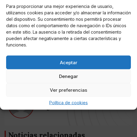
liberal'", sino que "lo eres cuando la familia liberal te
Para proporcionar una mejor experiencia de usuario,
reconoce como miembro, cuando en el Parlamento
utilizamos cookies para acceder y/o almacenar la información
Europeo formas parte de ese espacio liberal", subrayó
del dispositivo. Su consentimiento nos permitirá procesar
la presidenta de Ciudadanos.
datos como el comportamiento de navegación o IDs únicos
en este sitio. La ausencia o la retirada del consentimiento
pueden afectar negativamente a ciertas características y
El "número dos" de Génova 13 aseguró en la clausura
funciones.
del Congreso del PP de León que "solo hay un líder
del centro-derecha", que es "Pablo Casado",
porque "ha construido el único proyecto moderado,
Aceptar
centrado, liberal y aglutinador".
Denegar
Ver preferencias
AUTOR
Política de cookies
Miguel P. Montes
Noticias relacionadas