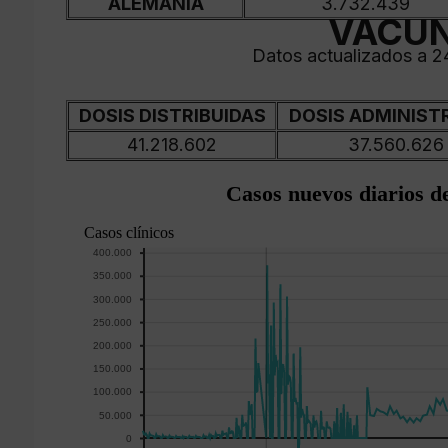
ALEMANIA
3.732.439
VACU
Datos actualizados a 24
DOSIS DISTRIBUIDAS
DOSIS ADMINIST
41.218.602
37.560.626