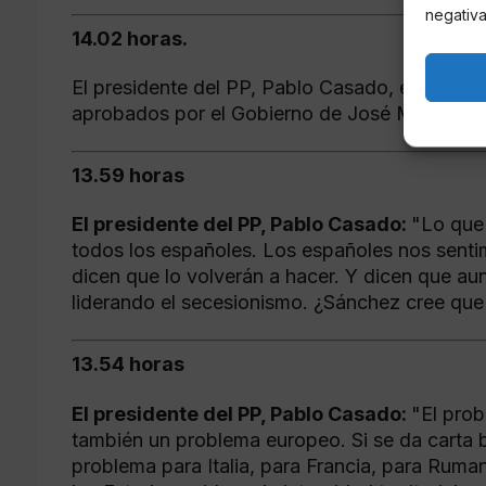
negativa
14.02 horas.
El presidente del PP, Pablo Casado, elude cont
aprobados por el Gobierno de José María Azna
13.59 horas
El presidente del PP, Pablo Casado:
"Lo que 
todos los españoles. Los españoles nos sentim
dicen que lo volverán a hacer. Y dicen que au
liderando el secesionismo. ¿Sánchez cree que
13.54 horas
El presidente del PP, Pablo Casado:
"El pro
también un problema europeo. Si se da carta 
problema para Italia, para Francia, para Ruma