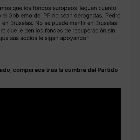
tamos que los fondos europeos lleguen cuanto
ó el Gobierno del PP no sean derogadas. Pedro
a en Bruselas. No sé puede mentir en Bruselas
ara que le den los fondos de recuperación sin
que sus socios le sigan apoyando"
sado, comparece tras la cumbre del Partido