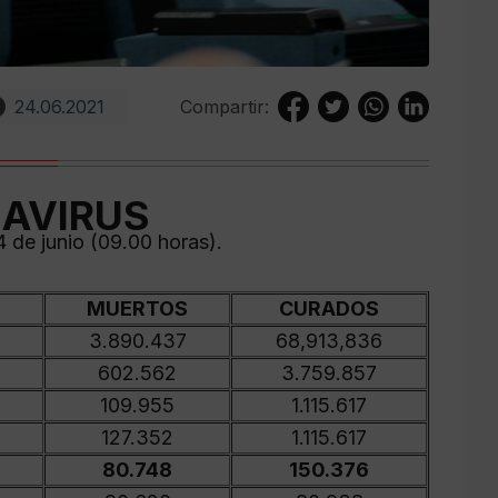
24.06.2021
Compartir:
AVIRUS
 de junio (09.00 horas).
MUERTOS
CURADOS
3.890.437
68,913,836
602.562
3.759.857
109.955
1.115.617
127.352
1.115.617
80.748
150.376