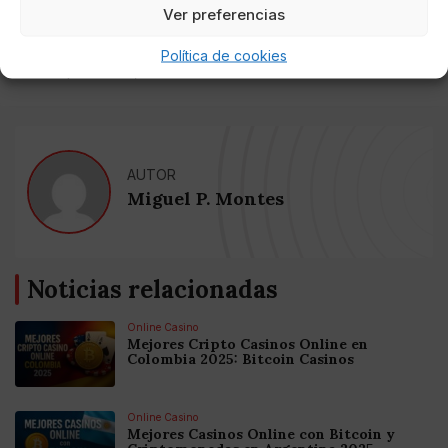
Ver preferencias
“Ojalá abandonen esa oposición desleal con el Estado
y asuman su responsabilidad como principal partido
Política de cookies
de la oposición”, remarcó.
AUTOR
Miguel P. Montes
Noticias relacionadas
Online Casino
Mejores Cripto Casinos Online en
Colombia 2025: Bitcoin Casinos
Online Casino
Mejores Casinos Online con Bitcoin y