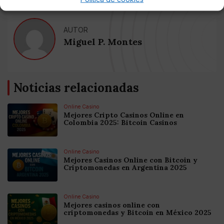
AUTOR
Miguel P. Montes
Noticias relacionadas
Online Casino
Mejores Cripto Casinos Online en
Colombia 2025: Bitcoin Casinos
Online Casino
Mejores Casinos Online con Bitcoin y
Criptomonedas en Argentina 2025
Online Casino
Mejores casinos online con
criptomonedas y Bitcoin en México 2025