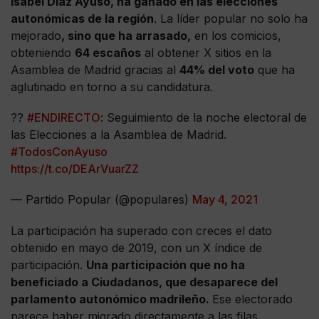
Isabel Díaz Ayuso, ha ganado en las elecciones
autonómicas de la región
. La líder popular no solo ha
mejorado
, sino que ha arrasado,
en los comicios,
obteniendo
64 escaños
al obtener X sitios en la
Asamblea de Madrid gracias al
44% del voto
que ha
aglutinado en torno a su candidatura.
??
#ENDIRECTO
: Seguimiento de la noche electoral de
las Elecciones a la Asamblea de Madrid.
#TodosConAyuso
https://t.co/DEArVuarZZ
— Partido Popular (@populares)
May 4, 2021
La participación ha superado con creces el dato
obtenido en mayo de 2019, con un X índice de
participación.
Una participación que no ha
beneficiado a Ciudadanos, que desaparece del
parlamento autonómico madrileño.
Ese electorado
parece haber migrado directamente a las filas