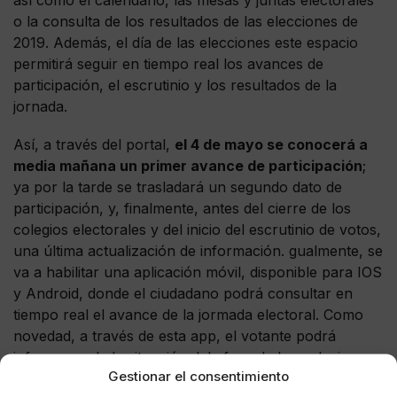
o la consulta de los resultados de las elecciones de
2019. Además, el día de las elecciones este espacio
permitirá seguir en tiempo real los avances de
participación, el escrutinio y los resultados de la
jornada.
Así, a través del portal,
el 4 de mayo se conocerá a
media mañana un primer avance de participación
;
ya por la tarde se trasladará un segundo dato de
participación, y, finalmente, antes del cierre de los
colegios electorales y del inicio del escrutinio de votos,
una última actualización de información. gualmente, se
va a habilitar una aplicación móvil, disponible para IOS
y Android, donde el ciudadano podrá consultar en
tiempo real el avance de la jormada electoral. Como
novedad, a través de esta app, el votante podrá
informarse de la situación del aforo de los colegios
Gestionar el consentimiento
electorales para evitar ejercer su derecho al voto en