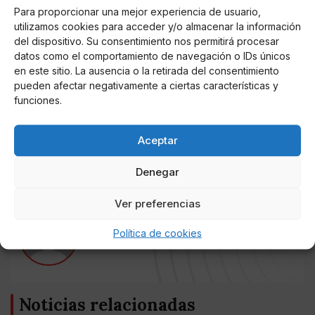
los momentos de más afluencia. La aplicación estará
Para proporcionar una mejor experiencia de usuario,
disponible para su descarga por parte de los
utilizamos cookies para acceder y/o almacenar la información
ciudadanos unos días antes de la cita electoral.
del dispositivo. Su consentimiento nos permitirá procesar
datos como el comportamiento de navegación o IDs únicos
“Queremos que este espacio sea la principal
en este sitio. La ausencia o la retirada del consentimiento
herramienta de información para los próximos
pueden afectar negativamente a ciertas características y
comicios
y que resulte práctica e intuitiva para todos
funciones.
los ciudadanos, ya que nuestro objetivo es garantizar,
en todo momento, la total transparencia del proceso
Aceptar
electoral”, ha dicho Carballedo.
Denegar
Ver preferencias
AUTOR
Política de cookies
Miguel P. Montes
Noticias relacionadas