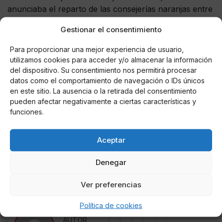
anunciaba el reparto de las consejerías naranjas entre
los miembros populares. La guerra estaba planteada:
Gestionar el consentimiento
o elecciones el 4 de mayo o mociones de censura. Los
tribunales decidirán.
Para proporcionar una mejor experiencia de usuario,
utilizamos cookies para acceder y/o almacenar la información
Ayuso ha decidido dimitir de sus responsabilidades
del dispositivo. Su consentimiento nos permitirá procesar
como presidenta de la Comunidad de Madrid,
datos como el comportamiento de navegación o IDs únicos
rompiendo de manera unilateral el gobierno de
en este sitio. La ausencia o la retirada del consentimiento
coalición.
pueden afectar negativamente a ciertas características y
funciones.
Es una irresponsabilidad. Los madrileños esperaban
vacunas y se han encontrado con las urnas.
Aceptar
pic.twitter.com/FBtrAi2z2R
Denegar
— Ignacio Aguado (@ignacioaguado)
March 10, 2021
Ver preferencias
Política de cookies
AUTOR