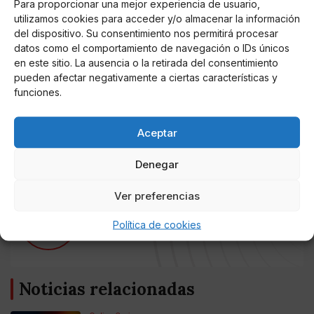
moción a su socio de gobierno, con quien mantiene
Para proporcionar una mejor experiencia de usuario,
una estrecha relación. En la Comunidad de Madrid,
utilizamos cookies para acceder y/o almacenar la información
del dispositivo. Su consentimiento nos permitirá procesar
donde las relaciones entre PP y Ciudadanos y, en
datos como el comportamiento de navegación o IDs únicos
particular, entre Isabel Díaz Ayuso e Ignacio Aguado,
en este sitio. La ausencia o la retirada del consentimiento
son casi inexistentes, PSOE y Ciudadanos necesitarían
pueden afectar negativamente a ciertas características y
de los votos de Más Madrid para censurar a la
funciones.
presidenta autonómica, algo que se antoja más
complicado. Parece que Ayuso seguirá al frente de la
Aceptar
Comunidad de Madrid
Denegar
Ver preferencias
AUTOR
Miguel P. Montes
Política de cookies
Noticias relacionadas