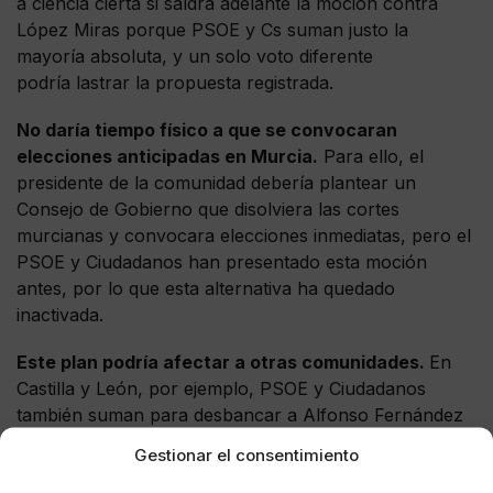
a ciencia cierta si saldrá adelante la moción contra
López Miras porque PSOE y Cs suman justo la
mayoría absoluta, y un solo voto diferente
podría lastrar la propuesta registrada.
No daría tiempo físico a que se convocaran
elecciones anticipadas en Murcia.
Para ello, el
presidente de la comunidad debería plantear un
Consejo de Gobierno que disolviera las cortes
murcianas y convocara elecciones inmediatas, pero el
PSOE y Ciudadanos han presentado esta moción
antes, por lo que esta alternativa ha quedado
inactivada.
Este plan podría afectar a otras comunidades.
En
Castilla y León, por ejemplo, PSOE y Ciudadanos
también suman para desbancar a Alfonso Fernández
Mañueco de la presidencia de la Junta. Sin embargo,
Gestionar el consentimiento
Francisco Igea se ha mostrado en contra de una