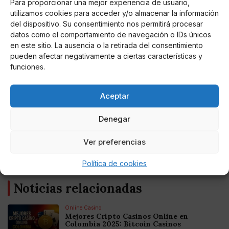
Para proporcionar una mejor experiencia de usuario,
campaña realizada por el PSC. Quiero agradecer a
utilizamos cookies para acceder y/o almacenar la información
Iván Redondo su esfuerzo y su compañía durante
del dispositivo. Su consentimiento nos permitirá procesar
todos estos meses tan duros. Qué magnífico equipo he
datos como el comportamiento de navegación o IDs únicos
tenido. Por último, quiero agradecer todo el apoyo a
en este sitio. La ausencia o la retirada del consentimiento
mi mujer, a mi hija y a mis padres -se emociona-.
pueden afectar negativamente a ciertas características y
También a mi amigo Sergi, que sé que me miras desde
funciones.
arriba", ha subrayado.
Aceptar
Denegar
AUTOR
Miguel P. Montes
Ver preferencias
Política de cookies
Noticias relacionadas
Online Casino
Mejores Cripto Casinos Online en
Colombia 2025: Bitcoin Casinos