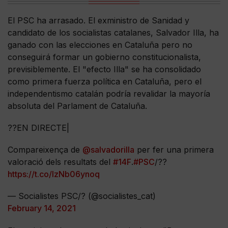
El PSC ha arrasado. El exministro de Sanidad y
candidato de los socialistas catalanes, Salvador Illa, ha
ganado con las elecciones en Cataluña pero no
conseguirá formar un gobierno constitucionalista,
previsiblemente. El "efecto Illa" se ha consolidado
como primera fuerza política en Cataluña, pero el
independentismo catalán podría revalidar la mayoría
absoluta del Parlament de Cataluña.
??EN DIRECTE|
Compareixença de
@salvadorilla
per fer una primera
valoració dels resultats del
#14F
.
#PSC
/??
https://t.co/lzNb06ynoq
— Socialistes PSC/? (@socialistes_cat)
February 14, 2021