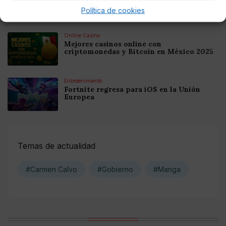
Criptomonedas en Argentina 2025
Política de cookies
Online Casino
Mejores casinos online con
criptomonedas y Bitcoin en México 2025
Entretenimiento
Fortnite regresa para iOS en la Unión
Europea
Temas de actualidad
#Carmen Calvo
#Gobierno
#Manga