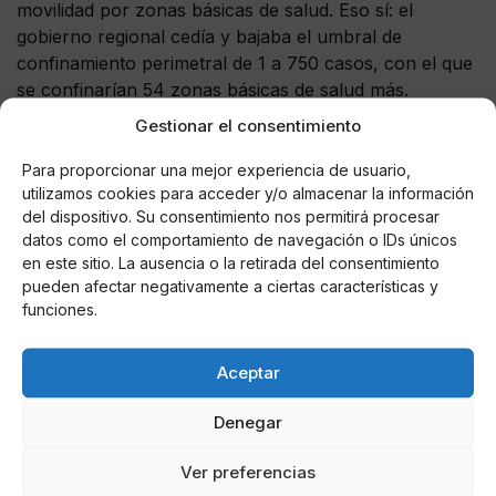
movilidad por zonas básicas de salud. Eso sí: el
gobierno regional cedía y bajaba el umbral de
confinamiento perimetral de 1 a 750 casos, con el que
se confinarían 54 zonas básicas de salud más.
Gestionar el consentimiento
Para proporcionar una mejor experiencia de usuario,
utilizamos cookies para acceder y/o almacenar la información
AUTOR
del dispositivo. Su consentimiento nos permitirá procesar
Miguel P. Montes
datos como el comportamiento de navegación o IDs únicos
en este sitio. La ausencia o la retirada del consentimiento
pueden afectar negativamente a ciertas características y
funciones.
Noticias relacionadas
Aceptar
Online Casino
Mejores Cripto Casinos Online en
Colombia 2025: Bitcoin Casinos
Denegar
Ver preferencias
Online Casino
Mejores Casinos Online con Bitcoin y