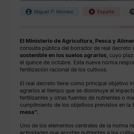
Miguel P. Montes
España
El Ministerio de Agricultura, Pesca y Alime
consulta pública del borrador de real decreto
sostenible en los suelos agrarios,
cuyo plaz
el quince de octubre. Esta nueva norma resp
fertilización racional de los cultivos.
El real decreto tiene como principal objetivo 
agrarios al tiempo que se disminuye el impact
fertilizantes y otras fuentes de nutrientes o ma
cumplimiento de los objetivos previstos en la 
mesa”.
Uno de los elementos centrales de la norma re
actividades que aportan nutrientes a los culti