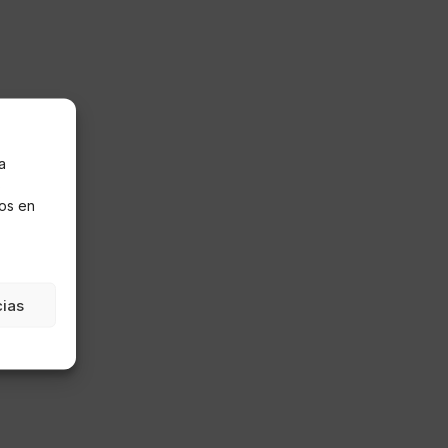
a
s
os en
cias