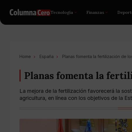
Tecnología
Finanzas
Deport
Home
España
Planas fomenta la fertilización de lo
Planas fomenta la fertil
La mejora de la fertilización favorecerá la sos
agricultura, en línea con los objetivos de la E