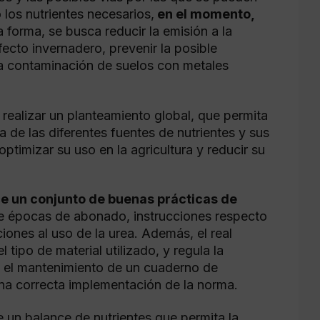
 los nutrientes necesarios,
en el momento,
 forma, se busca reducir la emisión a la
cto invernadero, prevenir la posible
la contaminación de suelos con metales
 realizar un planteamiento global, que permita
 de las diferentes fuentes de nutrientes y sus
optimizar su uso en la agricultura y reducir su
e un conjunto de buenas prácticas de
de épocas de abonado, instrucciones respecto
ciones al uso de la urea. Además, el real
tipo de material utilizado, y regula la
, el mantenimiento de un cuaderno de
una correcta implementación de la norma.
de un balance de nutrientes que permita la