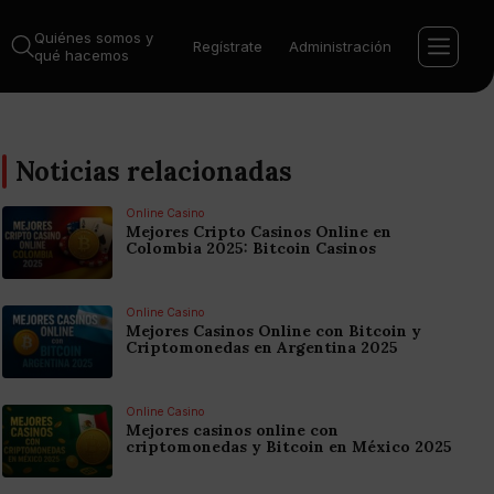
Quiénes somos y
Regístrate
Administración
qué hacemos
Noticias relacionadas
Online Casino
Mejores Cripto Casinos Online en
Colombia 2025: Bitcoin Casinos
Online Casino
Mejores Casinos Online con Bitcoin y
Criptomonedas en Argentina 2025
Online Casino
Mejores casinos online con
criptomonedas y Bitcoin en México 2025