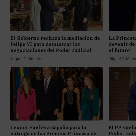
El Gobierno rechaza la mediación de
La Princes
Felipe VI para desatascar las
devenir de
negociaciones del Poder Judicial
el futuro"
Miguel P. Montes
Miguel P. Mont
Leonor vuelve a España para la
El PP vuela
entrega de los Premios Princesa de
Poder Judic