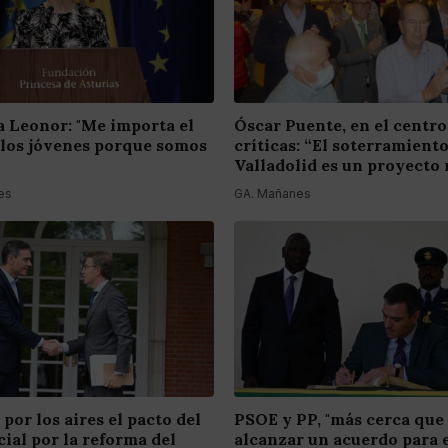
a Leonor: "Me importa el
Óscar Puente, en el centro
 los jóvenes porque somos
críticas: “El soterramient
Valladolid es un proyecto 
es
GA. Mañanes
 por los aires el pacto del
PSOE y PP, "más cerca que
ial por la reforma del
alcanzar un acuerdo para 