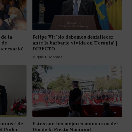
 de la
Felipe VI: "No debemos desfallecer
o de
ante la barbarie vivida en Ucrania" |
necesario"
DIRECTO
Miguel P. Montes
 nunca" de
Estos son los mejores momentos del
el Poder
Día de la Fiesta Nacional