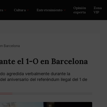
Opinión
Zona
es
Cultura
Entretenimiento
experta
VIP
en Barcelona
ante el 1-O en Barcelona
ido agredida verbalmente durante la
el aniversario del referéndum ilegal del 1 de