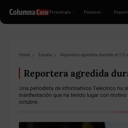
Tecnología
Finanzas
Deport
Home
España
Reportera agredida durante el 1-O 
Reportera agredida dur
Una periodista de informativos Telecinco ha s
manifestación que ha tenido lugar con motivo d
octubre.