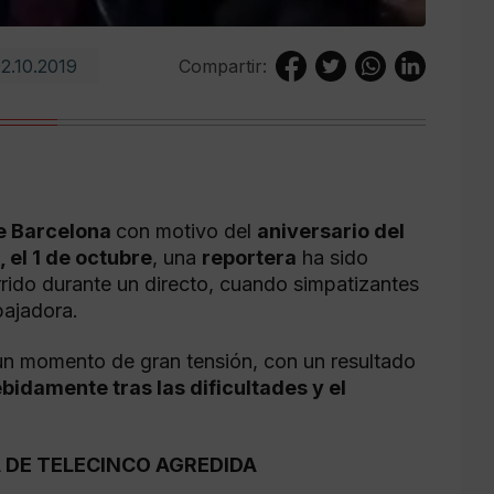
2.10.2019
Compartir:
de Barcelona
con motivo del
aniversario del
 el 1 de octubre
, una
reportera
ha sido
rido durante un directo, cuando simpatizantes
abajadora.
un momento de gran tensión, con un resultado
bidamente tras las dificultades y el
 DE TELECINCO AGREDIDA