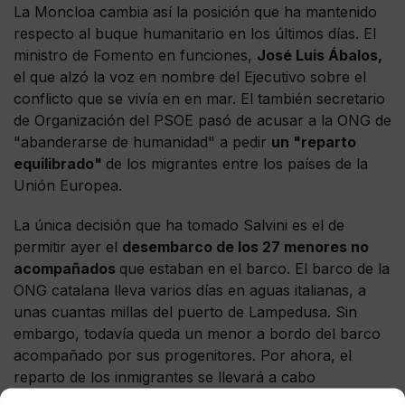
La Moncloa cambia así la posición que ha mantenido
respecto al buque humanitario en los últimos días. El
ministro de Fomento en funciones,
José Luis Ábalos,
el que alzó la voz en nombre del Ejecutivo sobre el
conflicto que se vivía en en mar. El también secretario
de Organización del PSOE pasó de acusar a la ONG de
"abanderarse de humanidad" a pedir
un "reparto
equilibrado"
de los migrantes entre los países de la
Unión Europea.
La única decisión que ha tomado Salvini es el de
permitir ayer el
desembarco de los 27 menores no
acompañados
que estaban en el barco. El barco de la
ONG catalana lleva varios días en aguas italianas, a
unas cuantas millas del puerto de Lampedusa. Sin
embargo, todavía queda un menor a bordo del barco
acompañado por sus progenitores. Por ahora, el
reparto de los inmigrantes se llevará a cabo
entre
Francia, Alemania, Portugal,