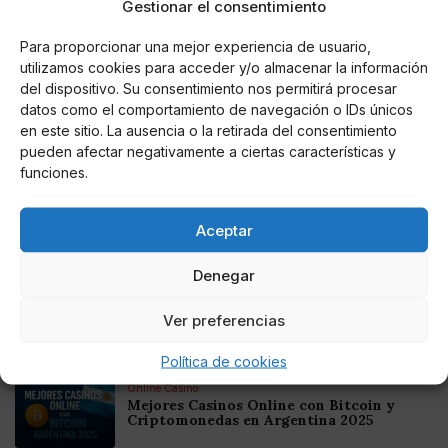
Gestionar el consentimiento
Luxemburgo, Rumanía y España
, que acogerá a un
10% de los náufragos.
Para proporcionar una mejor experiencia de usuario,
utilizamos cookies para acceder y/o almacenar la información
del dispositivo. Su consentimiento nos permitirá procesar
datos como el comportamiento de navegación o IDs únicos
en este sitio. La ausencia o la retirada del consentimiento
AUTOR
pueden afectar negativamente a ciertas características y
Miguel P. Montes
funciones.
Aceptar
Noticias relacionadas
Denegar
Online Casino
Mejores Cripto Casinos Online en
Ver preferencias
Colombia 2025: Bitcoin Casinos
Política de cookies
Online Casino
Mejores Casinos Online con Bitcoin y
Criptomonedas en Argentina 2025