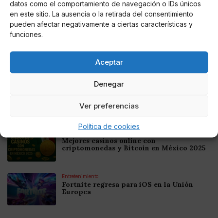
datos como el comportamiento de navegación o IDs únicos
en este sitio. La ausencia o la retirada del consentimiento
Noticias relacionadas
pueden afectar negativamente a ciertas características y
funciones.
Online Casino
Mejores Cripto Casinos Online en
Colombia 2025: Bitcoin Casinos
Aceptar
Denegar
Online Casino
Mejores Casinos Online con Bitcoin y
Criptomonedas en Argentina 2025
Ver preferencias
Política de cookies
Online Casino
Mejores casinos online con
criptomonedas y Bitcoin en México 2025
Entretenimiento
Fortnite regresa para iOS en la Unión
Europea