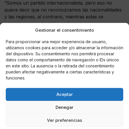
“Somos un partido internacionalista, pero eso no
quiere decir que no reconozcamos las nacionalidades
y las regiones, al contrario, mientras estas se
organicen mejor también podremos conseguir mejor
Gestionar el consentimiento
nuestras reivindicaciones”.
Para proporcionar una mejor experiencia de usuario,
Es necesario y fundamental que los que dirigen el
utilizamos cookies para acceder y/o almacenar la información
rumbo del Partido Socialista, que lean lo que
del dispositivo. Su consentimiento nos permitirá procesar
defendían sus fundadores y militantes más activos de
datos como el comportamiento de navegación o IDs únicos
esos tiempos, para poder entender la cuestión
en este sitio. La ausencia o la retirada del consentimiento
catalana.
pueden afectar negativamente a ciertas características y
funciones.
Aceptar
AUTOR
APACHE
Denegar
Ver preferencias