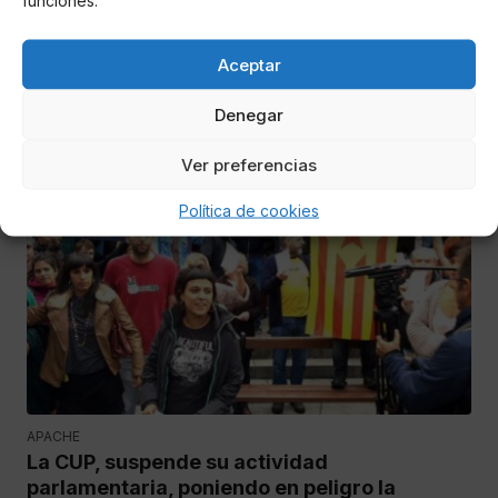
funciones.
Diputados europeos "sorprendidos" por la
actuación policial en el referéndum del 1-0
Aceptar
Puigdemont y Rajoy presionados: La ultra derecha califica a
Denegar
Rajoy de traidor, mientras la ANC y la CUP, exigen a
Puigdemont, declaración de independencia "ya".
Ver preferencias
Política de cookies
ESPAÑA
APACHE
La CUP, suspende su actividad
parlamentaria, poniendo en peligro la