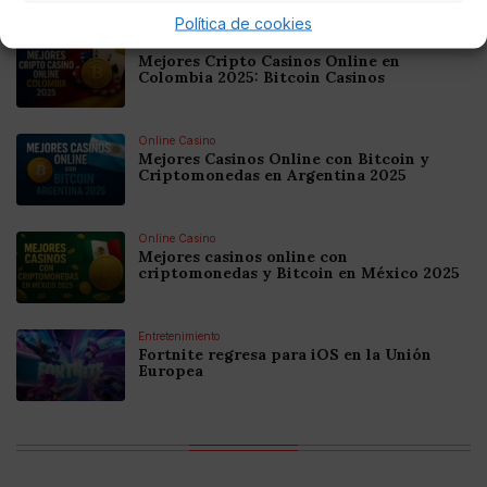
Noticias relacionadas
Política de cookies
Online Casino
Mejores Cripto Casinos Online en
Colombia 2025: Bitcoin Casinos
Online Casino
Mejores Casinos Online con Bitcoin y
Criptomonedas en Argentina 2025
Online Casino
Mejores casinos online con
criptomonedas y Bitcoin en México 2025
Entretenimiento
Fortnite regresa para iOS en la Unión
Europea