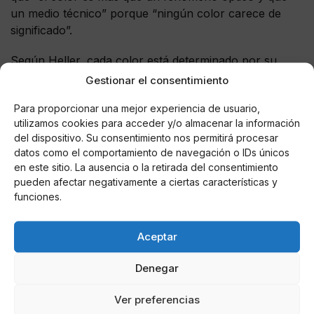
un medio técnico” porque “ningún color carece de
significado”.
Según Heller, cada color está determinado por su
contexto, es decir, por la conexión de significados en
Gestionar el consentimiento
la cual percibimos el color. “El color de una vestimenta
Para proporcionar una mejor experiencia de usuario,
se valora de manera diferente que el de una
utilizamos cookies para acceder y/o almacenar la información
habitación”, añade y, sobre todo, en este caso, donde
del dispositivo. Su consentimiento nos permitirá procesar
las modelos se expresan por fin sin que les haga falta
datos como el comportamiento de navegación o IDs únicos
hablar.
en este sitio. La ausencia o la retirada del consentimiento
pueden afectar negativamente a ciertas características y
funciones.
AUTOR
Aceptar
ICNC
Denegar
Ver preferencias