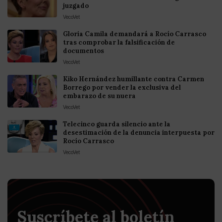
juzgado
VecoVet
Gloria Camila demandará a Rocío Carrasco
tras comprobar la falsificación de
documentos
VecoVet
Kiko Hernández humillante contra Carmen
Borrego por vender la exclusiva del
embarazo de su nuera
VecoVet
Telecinco guarda silencio ante la
desestimación de la denuncia interpuesta por
Rocío Carrasco
VecoVet
Suscríbete al boletín