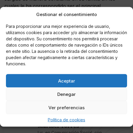
cuales le ha correspondido ser el principal
protagonista
. Afortunadamente, el apoyo
Gestionar el consentimiento
incondicional de su mujer
Irene Rosales
no le ha
Para proporcionar una mejor experiencia de usuario,
faltado, y el amor de sus tres hijos también le ha
utilizamos cookies para acceder y/o almacenar la información
fortalecido en este duro camino. Irene le ha
del dispositivo. Su consentimiento nos permitirá procesar
demostrado una lealtad envidiable, permaneciendo
datos como el comportamiento de navegación o IDs únicos
nuevamente a su
lado
para demostrarle su gran
en este sitio. La ausencia o la retirada del consentimiento
compromiso matrimonial y amor. La familia formada
pueden afectar negativamente a ciertas características y
por Kiko Rivera ha sido, una vez más, su gran
funciones.
respaldo en estos duros momentos e Irene no ha
dudado en correr a su lado para arroparle, un gesto
Aceptar
que demuestra el fuerte lazo de unión que reina en
esta pareja.
Denegar
Ver preferencias
AUTOR
Política de cookies
Maribel Torres
Lic. en Comunicación Social, con