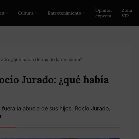
Opinión
Zona
es
Cultura
Entretenimiento
experta
VIP
urado: ¿qué había detrás de la demanda?
ocío Jurado: ¿qué había
uera la abuela de sus hijos, Rocío Jurado,
r