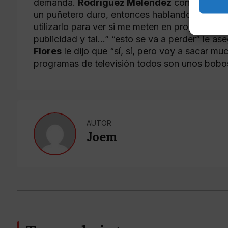
demanda.
Rodríguez Meléndez
confesó por q
un puñetero duro, entonces hablando en mi de
utilizarlo para ver si me meten en programas,
publicidad y tal…” “esto se va a perder” le a
Flores
le dijo que “sí, sí, pero voy a sacar mu
programas de televisión todos son unos bobos 
AUTOR
Joem