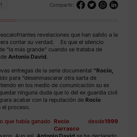
1
Compartir:
 escalofriantes revelaciones que han salido a la
iera contar su verdad. Es que el silencio
 de “la más grande” cuando se trataba de
o de
Antonio David
.
uevas entregas de la serie documental
“Rocío,
ido para “desenmascarar otra sarta de
rtiendo en los medio de comunicación su ex
quedar ninguna duda que lo del ex guardia civil
 para acabar con la reputación de
Rocío
n el proceso.
ro que había ganado
Rocío
desde
1999
Carrasco
euros. Aun así,
Antonio David
se ha declarado