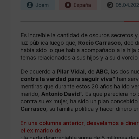
Joem
España
05.04.202
Es increíble la cantidad de oscuros secretos y
luz pública luego que,
Rocío Carrasco
, decid
había sido lo que había acompañado a la hija
temas relacionados a sus hijos y a su divorci
De acuerdo a
Pilar Vidal
, de
ABC
, las dos n
contra la verdad para seguir viva”
han serv
mentiras que durante estos 20 años ha ido ve
marido,
Antonio David
”. Es que pareciera no 
contra su ex mujer, ha sido un plan concebido
Carrasco
, su familia política y hacer dinero e
En una columna anterior, desvelamos e dine
el ex marido de
: la nada despreciable suma de 5 millones de 