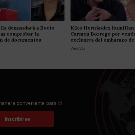
ila demandará a Rocío
Kiko Hernández humillant
ras comprobar la
Carmen Borrego por vende
ión de documentos
exclusiva del embarazo de
VecoVet
 manera conveniente para ti!
Inscribirse