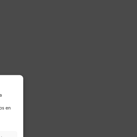
a
s
os en