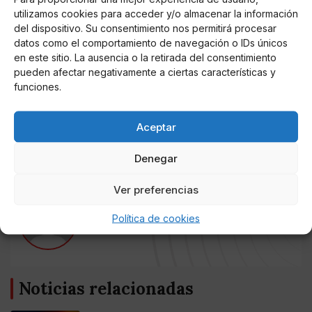
responsabilizó a
Agustín
de que eso no pasara.
utilizamos cookies para acceder y/o almacenar la información
Según
Kiko
, su tío dijo que “ahora no vamos a pagar
del dispositivo. Su consentimiento nos permitirá procesar
esa cantidad de dinero. Ya que está adentro, que
datos como el comportamiento de navegación o IDs únicos
aguante un poquito más”. Y, entre los comentarios
en este sitio. La ausencia o la retirada del consentimiento
más fuertes que hizo hacia su madre dijo que,
pueden afectar negativamente a ciertas características y
supuestamente, no le deseaba ningún mal pero, a
funciones.
como siga cerca de su hermano, no ve que ella
termine muy bien. Ya esta guerra mediática ha pasado
Aceptar
a otro terreno y, definitivamente, sin un final feliz.
Denegar
Ver preferencias
AUTOR
Política de cookies
Joem
Noticias relacionadas