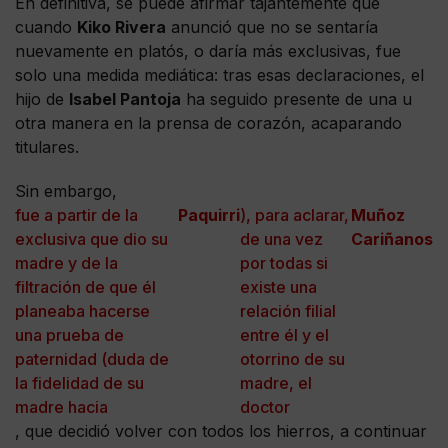
En definitiva, se puede afirmar tajantemente que
cuando
Kiko Rivera
anunció que no se sentaría
nuevamente en platós, o daría más exclusivas, fue
solo una medida mediática: tras esas declaraciones, el
hijo de
Isabel Pantoja
ha seguido presente de una u
otra manera en la prensa de corazón, acaparando
titulares.
Sin embargo,
fue a partir de la
Paquirri
), para aclarar,
Muñoz
exclusiva que dio su
de una vez
Cariñanos
madre y de la
por todas si
filtración de que él
existe una
planeaba hacerse
relación filial
una prueba de
entre él y el
paternidad (duda de
otorrino de su
la fidelidad de su
madre, el
madre hacia
doctor
, que decidió volver con todos los hierros, a continuar