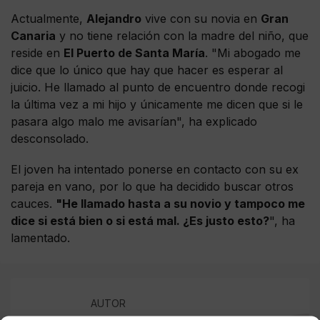
Actualmente,
Alejandro
vive con su novia en
Gran
Canaria
y no tiene relación con la madre del niño, que
reside en
El Puerto de Santa María
. "Mi abogado me
dice que lo único que hay que hacer es esperar al
juicio. He llamado al punto de encuentro donde recogi
la última vez a mi hijo y únicamente me dicen que si le
pasara algo malo me avisarían", ha explicado
desconsolado.
El joven ha intentado ponerse en contacto con su ex
pareja en vano, por lo que ha decidido buscar otros
cauces.
"He llamado hasta a su novio y tampoco me
dice si está bien o si está mal. ¿Es justo esto?
", ha
lamentado.
AUTOR