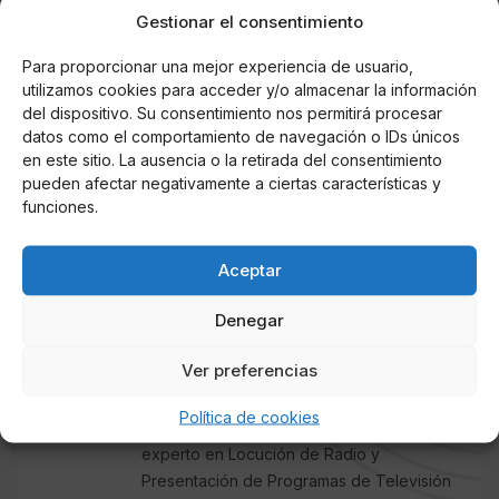
J. C. RUBIO
Gestionar el consentimiento
Redactor de COLUMNA CERO
especializado en Televisión, Casa Real,
Para proporcionar una mejor experiencia de usuario,
Sucesos, Obituarios y Redes Sociales
utilizamos cookies para acceder y/o almacenar la información
(noticias virales sobre políticos y famosos),
del dispositivo. Su consentimiento nos permitirá procesar
ha desarrollado la mayor parte de su
datos como el comportamiento de navegación o IDs únicos
en este sitio. La ausencia o la retirada del consentimiento
carrera en las provincias andaluzas de
pueden afectar negativamente a ciertas características y
Sevilla y Córdoba, cubriendo la actualidad
funciones.
política local y regional. Antes trabajó en
otros medios digitales de información
general, prensa rosa, música (con sede en
Aceptar
Nueva York) y el Tercer Sector. Tiene
Denegar
experiencia como reportero, corresponsal,
colaborador y presentador en radio y
Ver preferencias
televisión. Es licenciado en Comunicación
Audiovisual y experto en Comunicación
Política de cookies
Política por la Universidad de Sevilla y
experto en Locución de Radio y
Presentación de Programas de Televisión