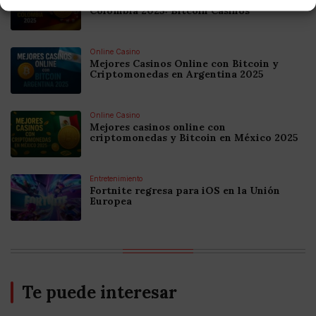
Colombia 2025: Bitcoin Casinos
Online Casino
Mejores Casinos Online con Bitcoin y
Criptomonedas en Argentina 2025
Online Casino
Mejores casinos online con
criptomonedas y Bitcoin en México 2025
Entretenimiento
Fortnite regresa para iOS en la Unión
Europea
Te puede interesar