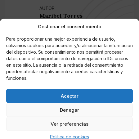
AUTOR
Maribel Torres
Lic. en Comunicación Social, con
Gestionar el consentimiento
experiencia en medios impresos como
periódicos, revistas y publicaciones
Para proporcionar una mejor experiencia de usuario,
institucionales. La experiencia profesional
utilizamos cookies para acceder y/o almacenar la información
del dispositivo. Su consentimiento nos permitirá procesar
también incluye la redacción de contenidos
datos como el comportamiento de navegación o IDs únicos
web publicitarios para mejorar el
en este sitio. La ausencia o la retirada del consentimiento
posicionamiento SEO, Search Engine
pueden afectar negativamente a ciertas características y
Optimization de diferentes productos
funciones.
comerciales de uso masivo y artículos web
para promover destinos turísticos alrededor
Aceptar
del mundo.
Denegar
Noticias relacionadas
Ver preferencias
Online Casino
Política de cookies
Mejores Cripto Casinos Online en