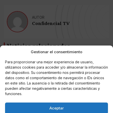
AUTOR
Confidencial TV
Noticias relacionadas
Gestionar el consentimiento
Online Casino
Mejores Cripto Casinos Online en
Para proporcionar una mejor experiencia de usuario,
Colombia 2025: Bitcoin Casinos
utilizamos cookies para acceder y/o almacenar la información
del dispositivo. Su consentimiento nos permitirá procesar
datos como el comportamiento de navegación o IDs únicos
Online Casino
Mejores Casinos Online con Bitcoin y
en este sitio. La ausencia o la retirada del consentimiento
Criptomonedas en Argentina 2025
pueden afectar negativamente a ciertas características y
funciones.
Online Casino
Mejores casinos online con
Aceptar
criptomonedas y Bitcoin en México 2025