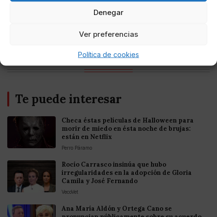
Denegar
Entretenimiento
Fortnite regresa para iOS en la Unión
Ver preferencias
Europea
Política de cookies
Te puede interesar
Checa éstas películas de Halloween para
morir de miedo en ésta noche de brujas:
están en Netflix
Perro Páramo
Rocío Carrasco insinúa que hubo
irregularidades en la adopción de Gloria
Camila y José Fernando
VecoVet
Ana María Aldón y Ortega Cano se
pronuncian públicamente sobre su acuerdo