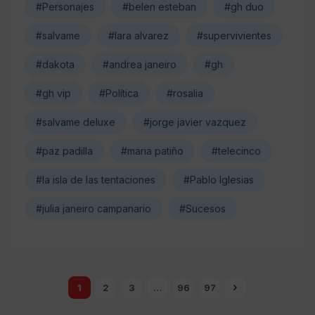
#Personajes
#belen esteban
#gh duo
#salvame
#lara alvarez
#supervivientes
#dakota
#andrea janeiro
#gh
#gh vip
#Política
#rosalia
#salvame deluxe
#jorge javier vazquez
#paz padilla
#maria patiño
#telecinco
#la isla de las tentaciones
#Pablo Iglesias
#julia janeiro campanario
#Sucesos
1
2
3
…
96
97