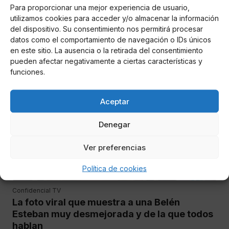
LIDLT 3: La bomba que puede poner en jaque
Para proporcionar una mejor experiencia de usuario,
utilizamos cookies para acceder y/o almacenar la información
el futuro de La isla de las Tentaciones
del dispositivo. Su consentimiento nos permitirá procesar
datos como el comportamiento de navegación o IDs únicos
Se filtra nueva información delicada que afecta a los
en este sitio. La ausencia o la retirada del consentimiento
entreijos del reality show de Telecinco
pueden afectar negativamente a ciertas características y
funciones.
MUNDO ROSA
Aceptar
Denegar
Ver preferencias
Política de cookies
Confidencial TV
La foto viral que muestra a una Belén
Esteban muy desmejorada y de la que todos
hablan