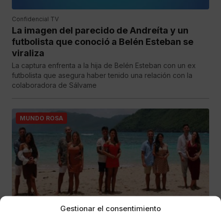
Confidencial TV
La imagen del parecido de Andreíta y un
futbolista que conoció a Belén Esteban se
viraliza
La captura enfrenta a la hija de Belén Esteban con un ex
futbolista que asegura haber tenido una relación con la
colaboradora de Sálvame
MUNDO ROSA
Gestionar el consentimiento
Confidencial TV