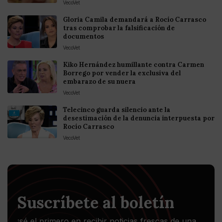
VecoVet
Gloria Camila demandará a Rocío Carrasco
tras comprobar la falsificación de
documentos
VecoVet
Kiko Hernández humillante contra Carmen
Borrego por vender la exclusiva del
embarazo de su nuera
VecoVet
Telecinco guarda silencio ante la
desestimación de la denuncia interpuesta por
Rocío Carrasco
VecoVet
Suscríbete al boletín
¡sé el primero en recibir noticias frescas de una