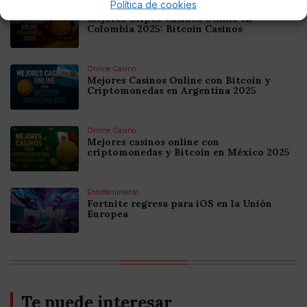
Política de cookies
Online Casino
Mejores Cripto Casinos Online en
Colombia 2025: Bitcoin Casinos
Online Casino
Mejores Casinos Online con Bitcoin y
Criptomonedas en Argentina 2025
Online Casino
Mejores casinos online con
criptomonedas y Bitcoin en México 2025
Entretenimiento
Fortnite regresa para iOS en la Unión
Europea
Te puede interesar