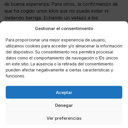
de buena esperanza. Para otros, la confirmación de
que ha cogido unos kilos que no puede evitar ni
metiendo barriga. Echando un vistazo a los
comentarios -se cuentan por cientos y los me gusta
Gestionar el consentimiento
por miles- parece claro que todos coinciden en que
trata de meter barriga. ¿Qué esconde?. ¿los excesos
Para proporcionar una mejor experiencia de usuario,
veraniegos o algo más? Solo ella y Miguel lo saben.
utilizamos cookies para acceder y/o almacenar la información
del dispositivo. Su consentimiento nos permitirá procesar
datos como el comportamiento de navegación o IDs únicos
en este sitio. La ausencia o la retirada del consentimiento
pueden afectar negativamente a ciertas características y
funciones.
AUTOR
Aceptar
Confidencial TV
Denegar
Ver preferencias
Noticias relacionadas