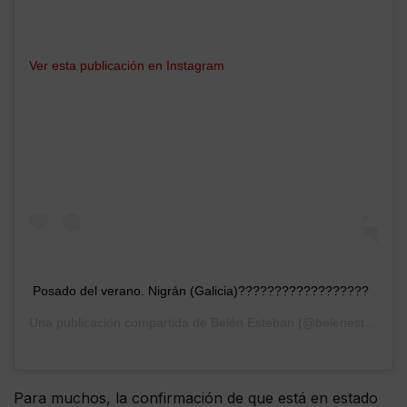
Ver esta publicación en Instagram
Posado del verano. Nigrán (Galicia)??‍????‍????‍????????
Una publicación compartida de
Belén Esteban
(@belenestebanmenendez) el
Para muchos, la confirmación de que está en estado