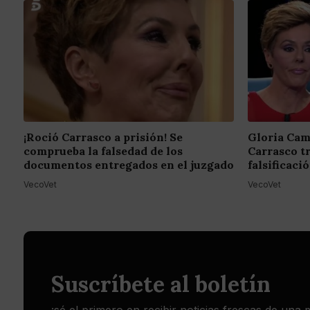
¡Roció Carrasco a prisión! Se
Gloria Cam
comprueba la falsedad de los
Carrasco t
documentos entregados en el juzgado
falsificac
VecoVet
VecoVet
Suscríbete al boletín
¡sé el primero en recibir noticias frescas de una