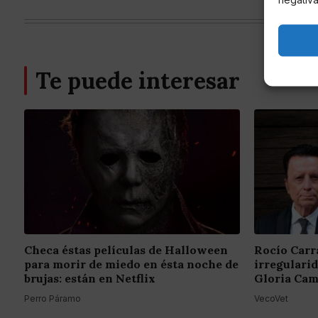
Te puede interesar
Checa éstas películas de Halloween
Rocío Carr
para morir de miedo en ésta noche de
irregulari
brujas: están en Netflix
Gloria Cam
Perro Páramo
VecoVet