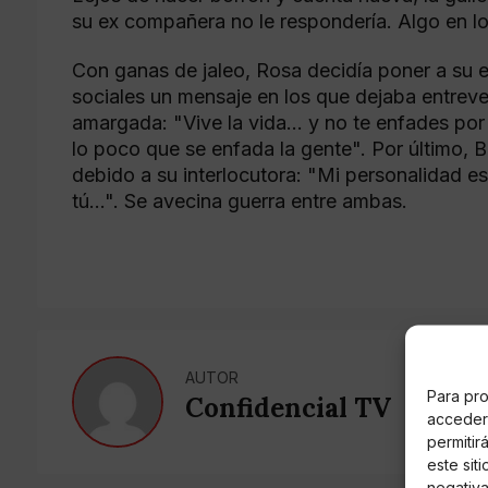
su ex compañera no le respondería. Algo en lo 
Con ganas de jaleo, Rosa decidía poner a su ex
sociales un mensaje en los que dejaba entrever
amargada: "Vive la vida… y no te enfades por g
lo poco que se enfada la gente". Por último, 
debido a su interlocutora: "Mi personalidad e
tú…". Se avecina guerra entre ambas.
AUTOR
Para pro
Confidencial TV
acceder 
permitir
este sit
negativa