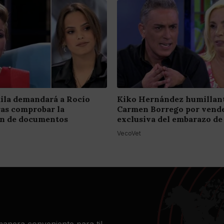
ila demandará a Rocío
Kiko Hernández humillant
ras comprobar la
Carmen Borrego por vende
ión de documentos
exclusiva del embarazo de
VecoVet
 manera conveniente para ti!