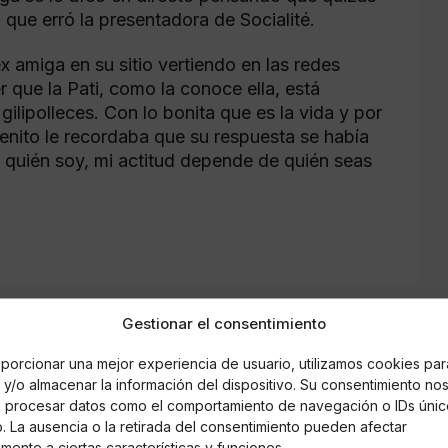
que erró la presentadora de Socialité.
 amiga en su sitio vertiendo en las redes
 que la Pati, como la conoce ella, está
ilipolleces. Con lo bonita que es la vida y por
Benito le recordaba que su respuesta se había
s quién soy, mi actitud depende de quién seas
Gestionar el consentimiento
porcionar una mejor experiencia de usuario, utilizamos cookies par
y/o almacenar la información del dispositivo. Su consentimiento no
á procesar datos como el comportamiento de navegación o IDs únic
io. La ausencia o la retirada del consentimiento pueden afectar
mente a ciertas características y funciones.