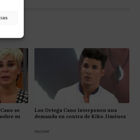
cias
 Cano se
Los Ortega Cano interponen una
sobre su
demanda en contra de Kiko Jiménez
VecoVet