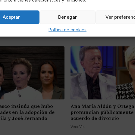
Aceptar
Denegar
Ver preferen
Política de cookies
asco insinúa que hubo
Ana María Aldón y Ortega
dades en la adopción de
pronuncian públicamente 
ila y José Fernando
acuerdo de divorcio
VecoVet