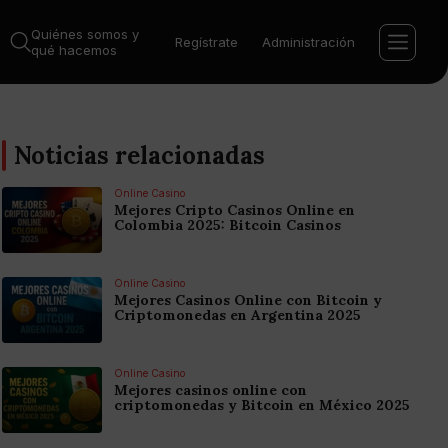
Quiénes somos y
Regístrate
Administración
qué hacemos
Noticias relacionadas
Online Casino
Mejores Cripto Casinos Online en
Colombia 2025: Bitcoin Casinos
Online Casino
Mejores Casinos Online con Bitcoin y
Criptomonedas en Argentina 2025
Online Casino
Mejores casinos online con
criptomonedas y Bitcoin en México 2025