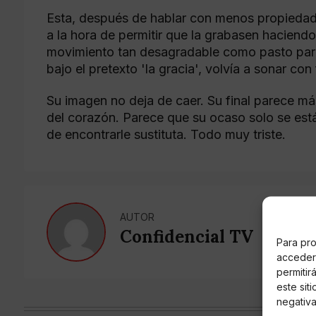
Esta, después de hablar con menos propiedad
a la hora de permitir que la grabasen haciend
movimiento tan desagradable como pasto para
bajo el pretexto 'la gracia', volvía a sonar con
Su imagen no deja de caer. Su final parece m
del corazón. Parece que su ocaso solo se est
de encontrarle sustituta. Todo muy triste.
AUTOR
Confidencial TV
Para pro
acceder 
permitir
este sit
negativa