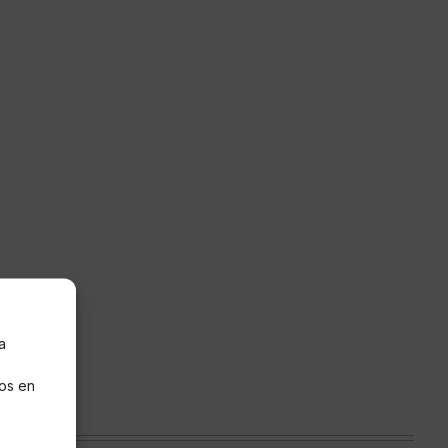
a
s
os en