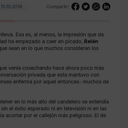
15.10.2018
Compartir:
lleva. Esa es, al menos, la impresión que da
dad ha empezado a caer en picado,
Belén
o que sean en lo que muchos consideran los
 que venía cosechando hace ahora poco más
conversación privada que esta mantuvo con
enses enferma por aquel entonces- muchos de
tener en lo más alto del candelero se extendía
n el éxito esperado ni en televisión ni en las
a acortar por el callejón más peligroso: El de