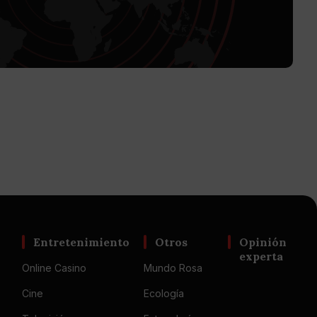
Entretenimiento
Otros
Opinión
experta
Online Casino
Mundo Rosa
Cine
Ecología