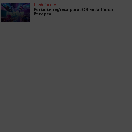
Entretenimiento
Fortnite regresa para iOS en la Unión
Europea