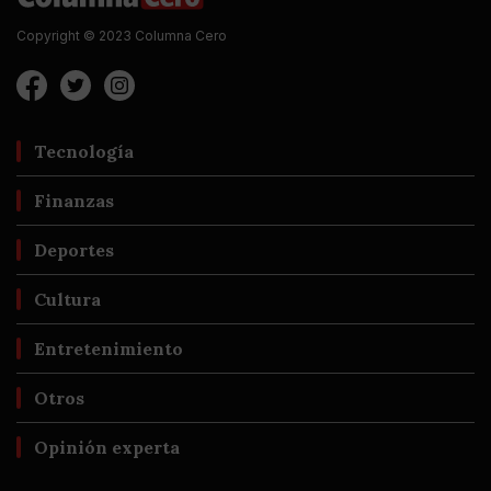
Copyright © 2023 Columna Cero
Tecnología
Finanzas
Deportes
Cultura
Entretenimiento
Otros
Opinión experta