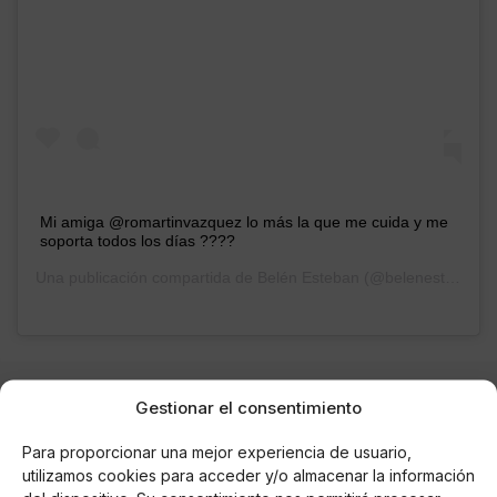
Mi amiga @romartinvazquez lo más la que me cuida y me
soporta todos los días ????
Una publicación compartida de
Belén Esteban
(@belenestebanmenendez) el
Gestionar el consentimiento
AUTOR
Para proporcionar una mejor experiencia de usuario,
Confidencial TV
utilizamos cookies para acceder y/o almacenar la información