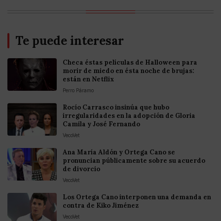
Te puede interesar
Checa éstas películas de Halloween para
morir de miedo en ésta noche de brujas:
están en Netflix
Perro Páramo
Rocío Carrasco insinúa que hubo
irregularidades en la adopción de Gloria
Camila y José Fernando
VecoVet
Ana María Aldón y Ortega Cano se
pronuncian públicamente sobre su acuerdo
de divorcio
VecoVet
Los Ortega Cano interponen una demanda en
contra de Kiko Jiménez
VecoVet