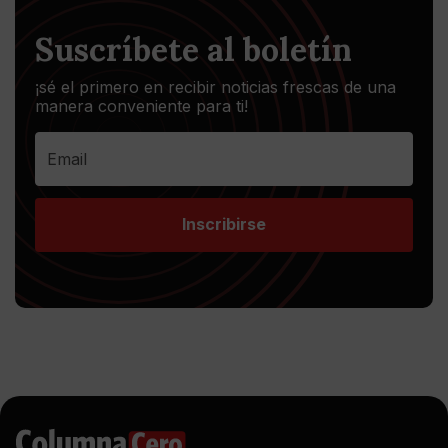
Suscríbete al boletín
¡sé el primero en recibir noticias frescas de una
manera conveniente para ti!
Inscribirse