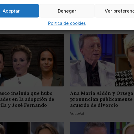
Aceptar
Denegar
Ver preferen
Política de cookies
asco insinúa que hubo
Ana María Aldón y Ortega
dades en la adopción de
pronuncian públicamente 
ila y José Fernando
acuerdo de divorcio
VecoVet