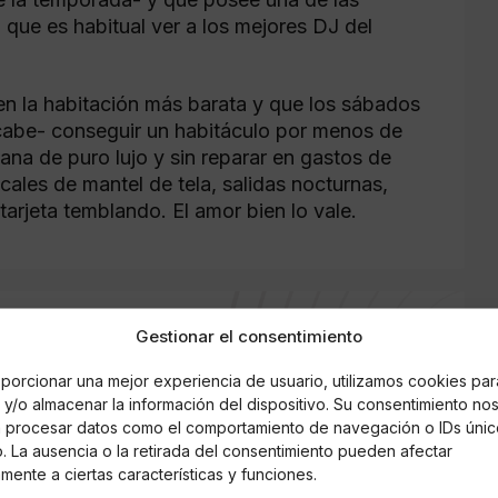
que es habitual ver a los mejores DJ del
n la habitación más barata y que los sábados
cabe- conseguir un habitáculo por menos de
ana de puro lujo y sin reparar en gastos de
ales de mantel de tela, salidas nocturnas,
arjeta temblando. El amor bien lo vale.
Gestionar el consentimiento
porcionar una mejor experiencia de usuario, utilizamos cookies par
y/o almacenar la información del dispositivo. Su consentimiento no
á procesar datos como el comportamiento de navegación o IDs únic
io. La ausencia o la retirada del consentimiento pueden afectar
mente a ciertas características y funciones.