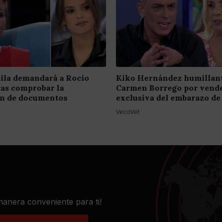
ila demandará a Rocío
Kiko Hernández humillant
ras comprobar la
Carmen Borrego por vende
ión de documentos
exclusiva del embarazo de
VecoVet
 manera conveniente para ti!