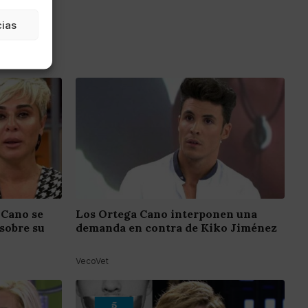
cias
 Cano se
Los Ortega Cano interponen una
sobre su
demanda en contra de Kiko Jiménez
VecoVet