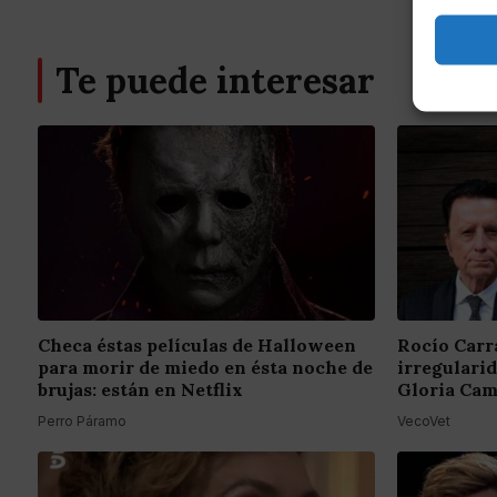
Te puede interesar
Checa éstas películas de Halloween
Rocío Carr
para morir de miedo en ésta noche de
irregulari
brujas: están en Netflix
Gloria Cam
Perro Páramo
VecoVet