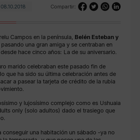
08.10.2018
Compartir:
relu Campos en la península,
Belén Esteban y
a pasando una gran amiga y se centraban en
desde hace cinco años: La de su aniversario.
uro marido celebraban este pasado fin de
o que ha sido su última celebración antes de
acar a pasear la tarjeta de crédito de la rubia
vimiento.
osísimo y lujosísimo complejo como es Ushuaia
lts only (solo adultos) dado el trasiego que
do.
ea conseguir una habitación un sábado -ya no
de la temporada- y que posee una de las