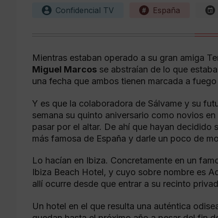
Confidencial TV
España
Mientras estaban operado a su gran amiga Te
Miguel Marcos
se abstraían de lo que estab
una fecha que ambos tienen marcada a fuego 
Y es que la colaboradora de Sálvame y su fut
semana su quinto aniversario como novios en l
pasar por el altar. De ahí que hayan decidido s
más famosa de España y darle un poco de mo
Lo hacían en Ibiza. Concretamente en un fam
Ibiza Beach Hotel, y cuyo sobre nombre es Adu
allí ocurre desde que entrar a su recinto priva
Un hotel en el que resulta una auténtica odis
quedan hasta el próximo año a pesar del fin 