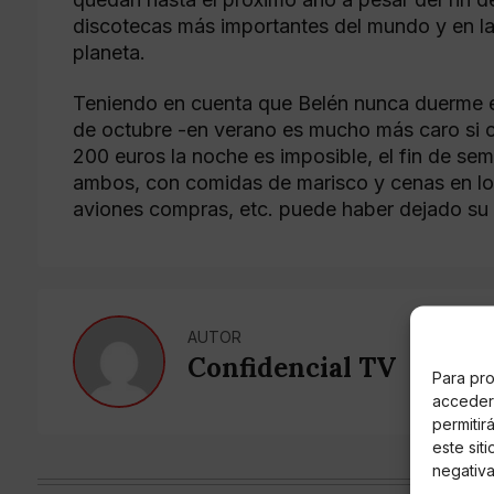
discotecas más importantes del mundo y en la 
planeta.
Teniendo en cuenta que Belén nunca duerme e
de octubre -en verano es mucho más caro si 
200 euros la noche es imposible, el fin de sem
ambos, con comidas de marisco y cenas en loc
aviones compras, etc. puede haber dejado su t
AUTOR
Confidencial TV
Para pro
acceder 
permitir
este sit
negativa