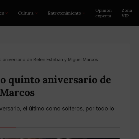
Opinión
Zona
es
Cultura
Entretenimiento
experta
VIP
nto aniversario de Belén Esteban y Miguel Marcos
mo quinto aniversario de
 Marcos
ersario, el último como solteros, por todo lo