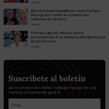
VecoVet
Kiko Hernández humillante contra Carmen
Borrego por vender la exclusiva del
embarazo de su nuera
VecoVet
Telecinco guarda silencio ante la
desestimación de la denuncia interpuesta por
Rocío Carrasco
VecoVet
Suscríbete al boletín
¡sé el primero en recibir noticias frescas de una
manera conveniente para ti!