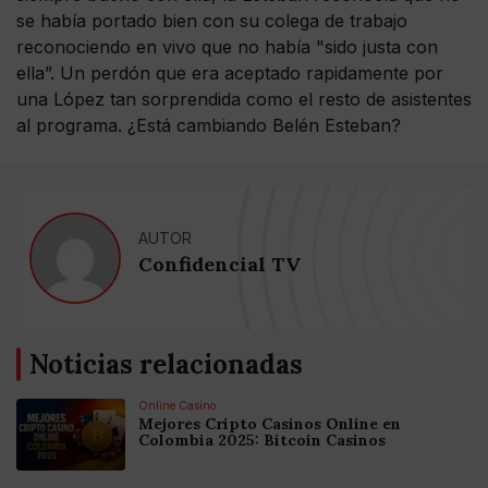
se había portado bien con su colega de trabajo
reconociendo en vivo que no había "sido justa con
ella”. Un perdón que era aceptado rapidamente por
una López tan sorprendida como el resto de asistentes
al programa. ¿Está cambiando Belén Esteban?
AUTOR
Confidencial TV
Noticias relacionadas
Online Casino
Mejores Cripto Casinos Online en
Colombia 2025: Bitcoin Casinos