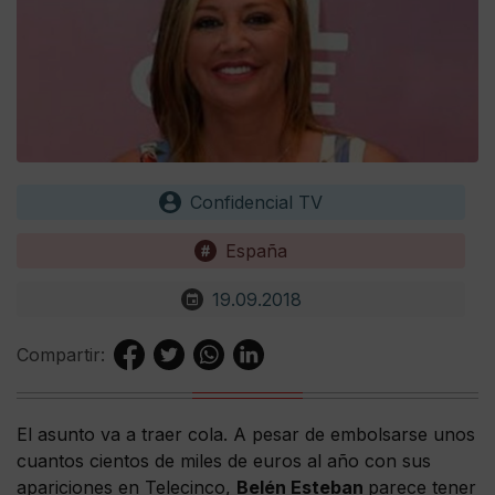
Confidencial TV
España
19.09.2018
Compartir:
El asunto va a traer cola. A pesar de embolsarse unos
cuantos cientos de miles de euros al año con sus
apariciones en Telecinco,
Belén Esteban
parece tener