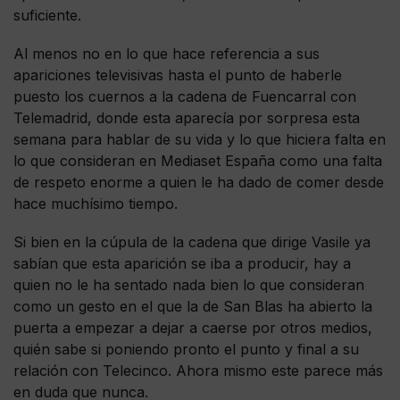
suficiente.
Al menos no en lo que hace referencia a sus
apariciones televisivas hasta el punto de haberle
puesto los cuernos a la cadena de Fuencarral con
Telemadrid, donde esta aparecía por sorpresa esta
semana para hablar de su vida y lo que hiciera falta en
lo que consideran en Mediaset España como una falta
de respeto enorme a quien le ha dado de comer desde
hace muchísimo tiempo.
Si bien en la cúpula de la cadena que dirige Vasile ya
sabían que esta aparición se iba a producir, hay a
quien no le ha sentado nada bien lo que consideran
como un gesto en el que la de San Blas ha abierto la
puerta a empezar a dejar a caerse por otros medios,
quién sabe si poniendo pronto el punto y final a su
relación con Telecinco. Ahora mismo este parece más
en duda que nunca.