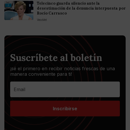
Telecinco guarda silencio ante la
desestimación de la denuncia interpuesta por
Rocío Carrasco
VecoVet
Suscríbete al boletín
¡sé el primero en recibir noticias frescas de una
manera conveniente para ti!
Inscribirse