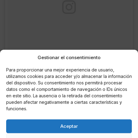
Gestionar el consentimiento
Para proporcionar una mejor experiencia de usuario,
We present the first cover of Vogue Arabia photographed by
utilizamos cookies para acceder y/o almacenar la información
@InezandVinoodh featuring Model of the Year @GigiHadid.
del dispositivo. Su consentimiento nos permitirá procesar
Find out more via the link in our bio. #VogueArabiaIsMe ????
datos como el comportamiento de navegación o IDs únicos
??? ???? ??? ??? ????? ?? ???? ??? ??????? ????? ?????
en este sitio. La ausencia o la retirada del consentimiento
??????? ????? ?????? ????? ????? ????? ???? ????.
?????? ?? ??????. #???_???????_??_???
pueden afectar negativamente a ciertas características y
funciones.
Una publicación compartida de Vogue Arabia (@voguearabia) el
1 
Aceptar