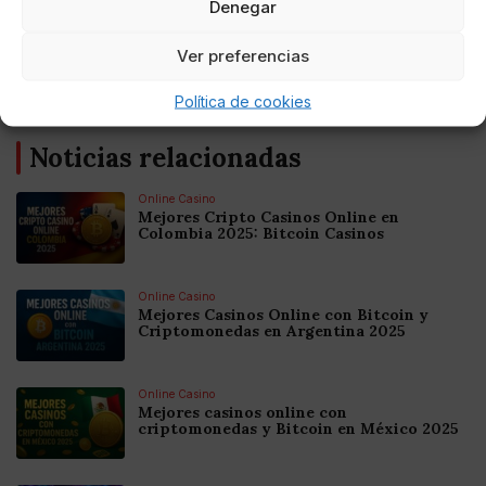
Denegar
AUTOR
Ver preferencias
HERRAIZ
Política de cookies
Noticias relacionadas
Online Casino
Mejores Cripto Casinos Online en
Colombia 2025: Bitcoin Casinos
Online Casino
Mejores Casinos Online con Bitcoin y
Criptomonedas en Argentina 2025
Online Casino
Mejores casinos online con
criptomonedas y Bitcoin en México 2025