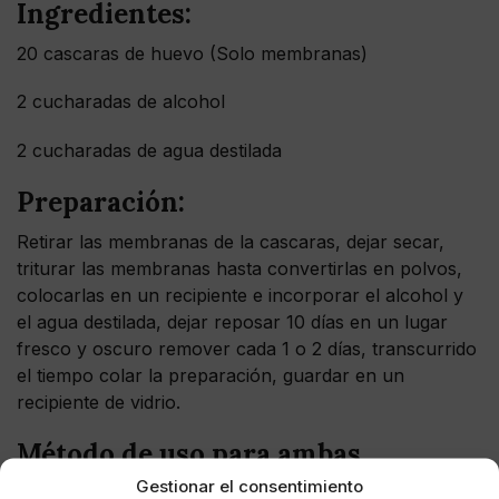
Ingredientes:
20 cascaras de huevo (Solo membranas)
2 cucharadas de alcohol
2 cucharadas de agua destilada
Preparación:
Retirar las membranas de la cascaras, dejar secar,
triturar las membranas hasta convertirlas en polvos,
colocarlas en un recipiente e incorporar el alcohol y
el agua destilada, dejar reposar 10 días en un lugar
fresco y oscuro remover cada 1 o 2 días, transcurrido
el tiempo colar la preparación, guardar en un
recipiente de vidrio.
Método de uso para ambas
preparaciones
Gestionar el consentimiento