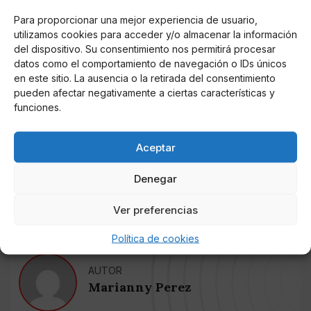
Es importante tener la cara totalmente limpia sin
Para proporcionar una mejor experiencia de usuario,
ningún residuo de maquillaje, aplicar el
ácido
utilizamos cookies para acceder y/o almacenar la información
del dispositivo. Su consentimiento nos permitirá procesar
hialuronico
en el rostro, haciendo un leve masaje,
datos como el comportamiento de navegación o IDs únicos
deja secar por 30 minutos, y retirar.
en este sitio. La ausencia o la retirada del consentimiento
pueden afectar negativamente a ciertas características y
Los resultados de este
ácido hialuronico
natural,
funciones.
contra la flacidez no son inmediatos. Sin embargo, se
pueden empezar a notar en pocos días si se aplica a
Aceptar
diario. Se dice que la mejor hora para aplicarla es cada
noche, antes de ir a dormir. Sus compuestos actuarían
Denegar
a la par con las células que se regeneran durante el
periodo de descanso.
Ver preferencias
Política de cookies
AUTOR
Marianny Perez