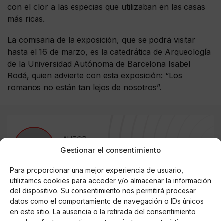
con el olor a las especias que utilizaban en las casas
más ricas.
La comisaria de la exposición, que se podrá visitar
hasta el 16 de marzo, es la catedrática de Arqueología
de la Universidad Autónoma de Barcelona Isabel
Rodá, quien advierte con esta exposición: “Los
romanos no están tan lejos de nosotros”.
AUTOR
ICNC
Gestionar el consentimiento
Para proporcionar una mejor experiencia de usuario,
utilizamos cookies para acceder y/o almacenar la información
del dispositivo. Su consentimiento nos permitirá procesar
Noticias relacionadas
datos como el comportamiento de navegación o IDs únicos
en este sitio. La ausencia o la retirada del consentimiento
Online Casino