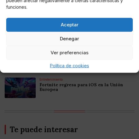
pueden afectar negativamente a ciertas características y
Mejores Cripto Casinos Online en
Colombia 2025: Bitcoin Casinos
funciones.
Aceptar
Online Casino
Mejores Casinos Online con Bitcoin y
Criptomonedas en Argentina 2025
Denegar
Ver preferencias
Online Casino
Mejores casinos online con
criptomonedas y Bitcoin en México 2025
Política de cookies
Entretenimiento
Fortnite regresa para iOS en la Unión
Europea
Te puede interesar