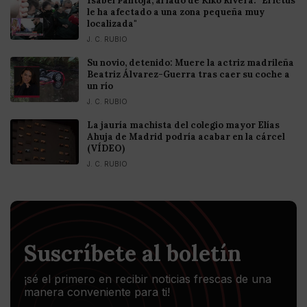
Isabel Pantoja, al lado de Kiko Rivera: "El ictus
le ha afectado a una zona pequeña muy
localizada"
J. C. RUBIO
Su novio, detenido: Muere la actriz madrileña
Beatriz Álvarez-Guerra tras caer su coche a
un río
J. C. RUBIO
La jauría machista del colegio mayor Elías
Ahuja de Madrid podría acabar en la cárcel
(VÍDEO)
J. C. RUBIO
Suscríbete al boletín
¡sé el primero en recibir noticias frescas de una
manera conveniente para ti!