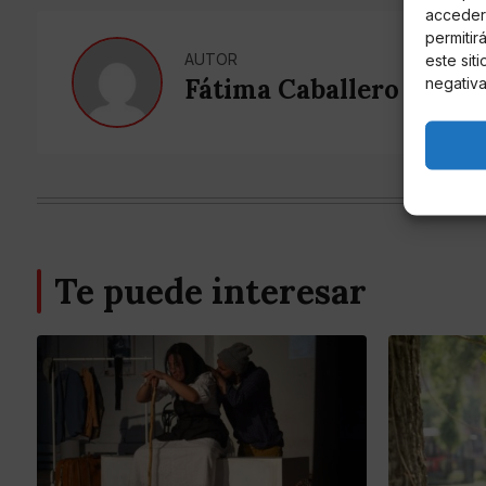
acceder 
permitir
AUTOR
este sit
Fátima Caballero
negativa
Te puede interesar