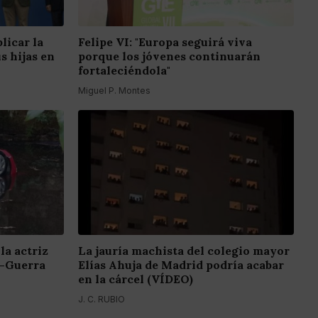
licar la
Felipe VI: "Europa seguirá viva
s hijas en
porque los jóvenes continuarán
fortaleciéndola"
Miguel P. Montes
la actriz
La jauría machista del colegio mayor
z-Guerra
Elías Ahuja de Madrid podría acabar
en la cárcel (VÍDEO)
J. C. RUBIO