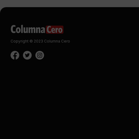
Copyright © 2023 Columna Cero