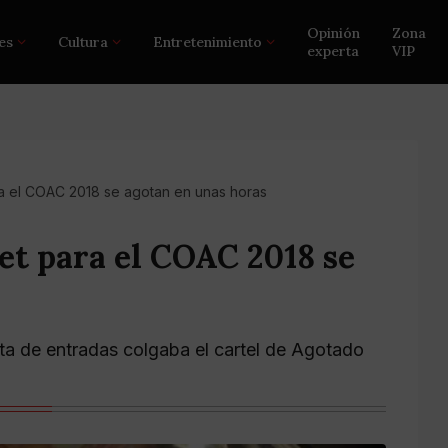
Opinión
Zona
es
Cultura
Entretenimiento
experta
VIP
ra el COAC 2018 se agotan en unas horas
et para el COAC 2018 se
ta de entradas colgaba el cartel de Agotado