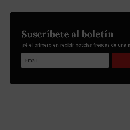
Suscríbete al boletín
¡sé el primero en recibir noticias frescas de una