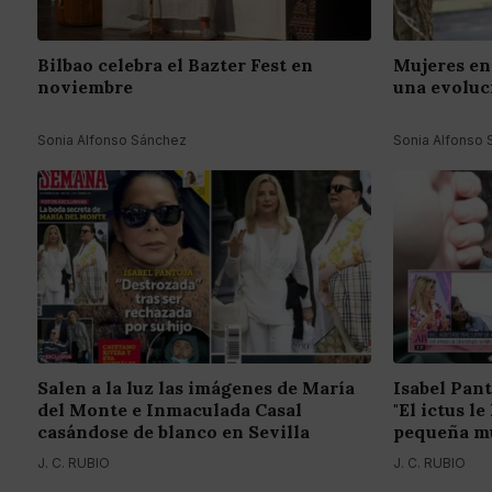
Bilbao celebra el Bazter Fest en
Mujeres en 
noviembre
una evoluc
Sonia Alfonso Sánchez
Sonia Alfonso
Salen a la luz las imágenes de María
Isabel Pant
del Monte e Inmaculada Casal
"El ictus l
casándose de blanco en Sevilla
pequeña mu
J. C. RUBIO
J. C. RUBIO