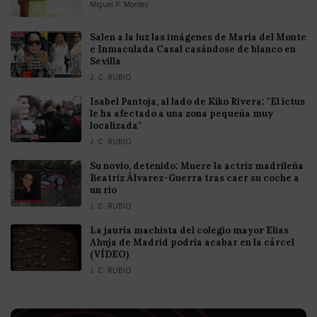
Miguel P. Montes
Salen a la luz las imágenes de María del Monte
e Inmaculada Casal casándose de blanco en
Sevilla
J. C. RUBIO
Isabel Pantoja, al lado de Kiko Rivera: "El ictus
le ha afectado a una zona pequeña muy
localizada"
J. C. RUBIO
Su novio, detenido: Muere la actriz madrileña
Beatriz Álvarez-Guerra tras caer su coche a
un río
J. C. RUBIO
La jauría machista del colegio mayor Elías
Ahuja de Madrid podría acabar en la cárcel
(VÍDEO)
J. C. RUBIO