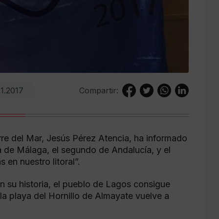
11.2017
Compartir:
orre del Mar, Jesús Pérez Atencia, ha informado
a de Málaga, el segundo de Andalucía, y el
en nuestro litoral”.
 su historia, el pueblo de Lagos consigue
la playa del Hornillo de Almayate vuelve a