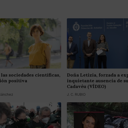
las sociedades científicas,
Doña Letizia, forzada a exp
ión positiva
inquietante ausencia de su
Cadavéu (VÍDEO)
 Sánchez
J. C. RUBIO