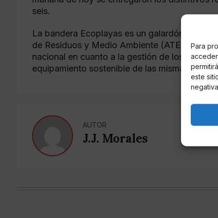
seis.
La bandera Ecoplayas es un galardón concedid
de Residuos y Medio Ambiente (ATEGRUS) que d
Para pro
nacional en cuanto a la gestión de los residuo
acceder 
permitir
equipamiento sostenible de las mismas.
este sit
negativa
AUTOR
J.J. Morales