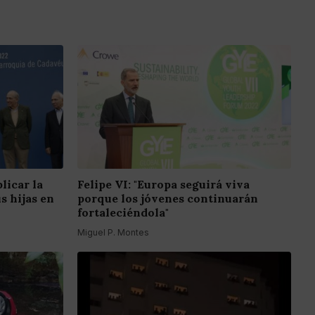
licar la
Felipe VI: "Europa seguirá viva
s hijas en
porque los jóvenes continuarán
fortaleciéndola"
Miguel P. Montes