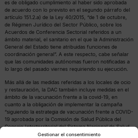
es de obligado cumplimiento al haber sido aprobada
de acuerdo con lo previsto en el segundo párrafo del
artículo 151.2.a) de la Ley 40/2015, “de 1 de octubre,
de Régimen Jurídico del Sector Público, sobre los
Acuerdos de Conferencia Sectorial referidos a un
ámbito material, el sanitario en el que la Administración
General del Estado tiene atribuidas funciones de
coordinación general”. A este respecto, cabe señalar
que las comunidades autónomas fueron notificadas a
lo largo del pasado viernes requiriendo su ejecución.
Más allá de las medidas referidas a los locales de ocio
y restauración, la DAC también incluye medidas en el
ámbito de la vacunación frente a la covid-19, en
cuanto a la obligación de implementar la campaña
“siguiendo la estrategia de vacunación frente a COVID-
19 aprobada por la Comisión de Salud Pública del
Consejo Interterritorial del Sistema Nacional de Salud
y a propuesta de la Ponencia de Programa y Registro
Gestionar el consentimiento