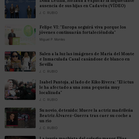
Doña Letizia, forzada a explicar la inquietante
ausencia de sus hijas en Cadavéu (VÍDEO)
J. C. RUBIO
Felipe VI: "Europa seguirá viva porque los
jóvenes continuarán fortaleciéndola"
Miguel P. Montes
Salen a la luz las imágenes de María del Monte
e Inmaculada Casal casándose de blanco en
Sevilla
J. C. RUBIO
Isabel Pantoja, al lado de Kiko Rivera: "El ictus
le ha afectado a una zona pequeña muy
localizada"
J. C. RUBIO
Su novio, detenido: Muere la actriz madrileña
Beatriz Álvarez-Guerra tras caer su coche a
un río
J. C. RUBIO
La jauría machista del colegio mayor Elías