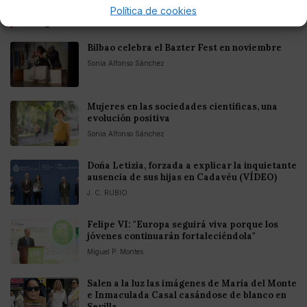
Política de cookies
Te puede interesar
Bilbao celebra el Bazter Fest en noviembre
Sonia Alfonso Sánchez
Mujeres en las sociedades científicas, una
evolución positiva
Sonia Alfonso Sánchez
Doña Letizia, forzada a explicar la inquietante
ausencia de sus hijas en Cadavéu (VÍDEO)
J. C. RUBIO
Felipe VI: "Europa seguirá viva porque los
jóvenes continuarán fortaleciéndola"
Miguel P. Montes
Salen a la luz las imágenes de María del Monte
e Inmaculada Casal casándose de blanco en
Sevilla