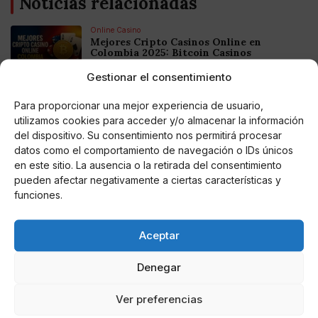
Noticias relacionadas
Online Casino
Mejores Cripto Casinos Online en
Colombia 2025: Bitcoin Casinos
Gestionar el consentimiento
Online Casino
Para proporcionar una mejor experiencia de usuario,
Mejores Casinos Online con Bitcoin y
Criptomonedas en Argentina 2025
utilizamos cookies para acceder y/o almacenar la información
del dispositivo. Su consentimiento nos permitirá procesar
datos como el comportamiento de navegación o IDs únicos
Online Casino
en este sitio. La ausencia o la retirada del consentimiento
Mejores casinos online con
pueden afectar negativamente a ciertas características y
criptomonedas y Bitcoin en México 2025
funciones.
Entretenimiento
Fortnite regresa para iOS en la Unión
Aceptar
Europea
Denegar
Ver preferencias