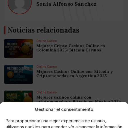
Sonia Alfonso Sánchez
Noticias relacionadas
Online Casino
Mejores Cripto Casinos Online en
Colombia 2025: Bitcoin Casinos
Online Casino
Mejores Casinos Online con Bitcoin y
Criptomonedas en Argentina 2025
Online Casino
Mejores casinos online con
criptomonedas y Bitcoin en México 2025
Gestionar el consentimiento
Entretenimiento
Para proporcionar una mejor experiencia de usuario,
Fortnite regresa para iOS en la Unión
utilizamos cookies para acceder y/o almacenar la información
Europea