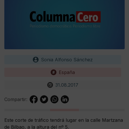
Sonia Alfonso Sánchez
España
31.08.2017
Compartir:
Este corte de tráfico tendrá lugar en la calle Martzana
de Bilbao, a la altura del nº 5.