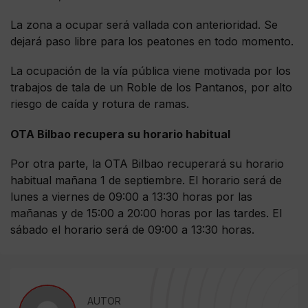
La zona a ocupar será vallada con anterioridad. Se
dejará paso libre para los peatones en todo momento.
La ocupación de la vía pública viene motivada por los
trabajos de tala de un Roble de los Pantanos, por alto
riesgo de caída y rotura de ramas.
OTA Bilbao recupera su horario habitual
Por otra parte, la OTA Bilbao recuperará su horario
habitual mañana 1 de septiembre. El horario será de
lunes a viernes de 09:00 a 13:30 horas por las
mañanas y de 15:00 a 20:00 horas por las tardes. El
sábado el horario será de 09:00 a 13:30 horas.
AUTOR