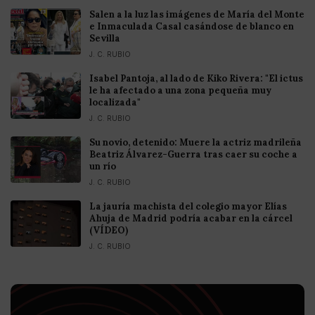
Salen a la luz las imágenes de María del Monte
e Inmaculada Casal casándose de blanco en
Sevilla
J. C. RUBIO
Isabel Pantoja, al lado de Kiko Rivera: "El ictus
le ha afectado a una zona pequeña muy
localizada"
J. C. RUBIO
Su novio, detenido: Muere la actriz madrileña
Beatriz Álvarez-Guerra tras caer su coche a
un río
J. C. RUBIO
La jauría machista del colegio mayor Elías
Ahuja de Madrid podría acabar en la cárcel
(VÍDEO)
J. C. RUBIO