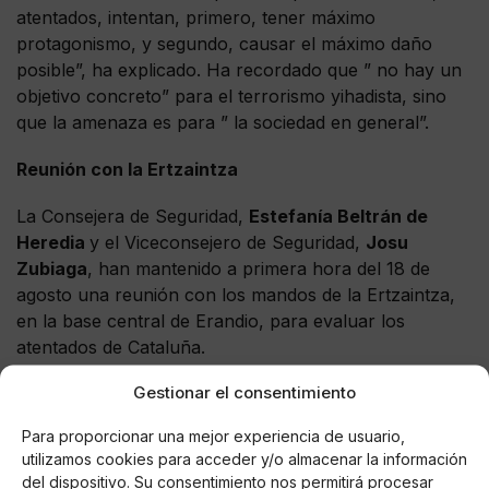
atentados, intentan, primero, tener máximo
protagonismo, y segundo, causar el máximo daño
posible”, ha explicado. Ha recordado que ” no hay un
objetivo concreto” para el terrorismo yihadista, sino
que la amenaza es para ” la sociedad en general”.
Reunión con la Ertzaintza
La Consejera de Seguridad,
Estefanía Beltrán de
Heredia
y el Viceconsejero de Seguridad,
Josu
Zubiaga
, han mantenido a primera hora del 18 de
agosto una reunión con los mandos de la Ertzaintza,
en la base central de Erandio, para evaluar los
atentados de Cataluña.
Gestionar el consentimiento
Al encuentro han asistido el Jefe de la Ertzaintza,
Jorge Aldekoa
, el Jefe de División de Protección
Para proporcionar una mejor experiencia de usuario,
Ciudadana,
Josu Bujanda
y el Jefe de Inteligencia
utilizamos cookies para acceder y/o almacenar la información
Criminal de la Oficina Central de la Ertzaintza,
Juan
del dispositivo. Su consentimiento nos permitirá procesar