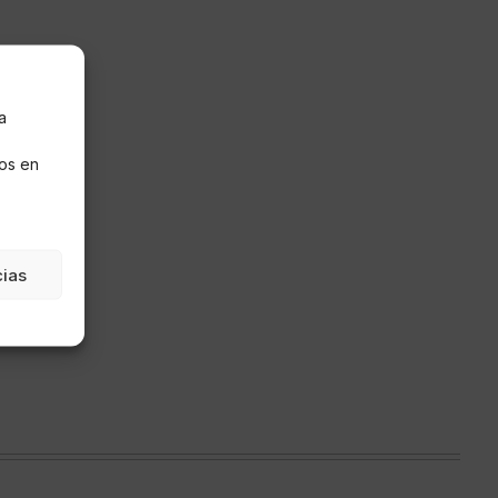
a
s
os en
cias