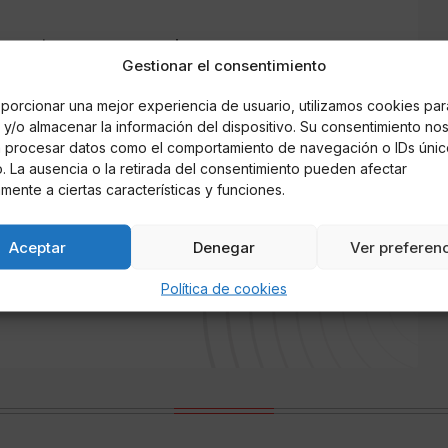
de cuatro personas y cinco personas
Gestionar el consentimiento
litos de fraude a la Seguridad Social, contra
tenencia a organización criminal.
porcionar una mejor experiencia de usuario, utilizamos cookies par
y/o almacenar la información del dispositivo. Su consentimiento no
s instruidas han sido puestos a disposición del
á procesar datos como el comportamiento de navegación o IDs únic
io. La ausencia o la retirada del consentimiento pueden afectar
mente a ciertas características y funciones.
Aceptar
Denegar
Ver preferen
Política de cookies