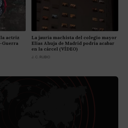
la actriz
La jauría machista del colegio mayor
z-Guerra
Elías Ahuja de Madrid podría acabar
en la cárcel (VÍDEO)
J. C. RUBIO