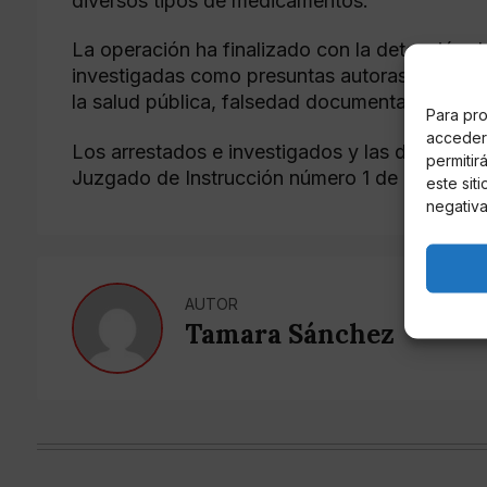
diversos tipos de medicamentos.
La operación ha finalizado con la detención 
investigadas como presuntas autoras de los de
la salud pública, falsedad documental y de per
Para pro
acceder 
Los arrestados e investigados y las diligencia
permitir
Juzgado de Instrucción número 1 de Murcia.
este sit
negativa
AUTOR
Tamara Sánchez