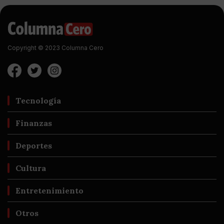
Copyright © 2023 Columna Cero
Tecnología
Finanzas
Deportes
Cultura
Entretenimiento
Otros