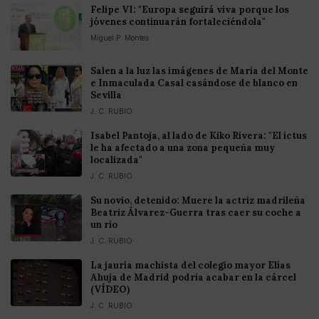
Felipe VI: "Europa seguirá viva porque los
jóvenes continuarán fortaleciéndola"
Miguel P. Montes
Salen a la luz las imágenes de María del Monte
e Inmaculada Casal casándose de blanco en
Sevilla
J. C. RUBIO
Isabel Pantoja, al lado de Kiko Rivera: "El ictus
le ha afectado a una zona pequeña muy
localizada"
J. C. RUBIO
Su novio, detenido: Muere la actriz madrileña
Beatriz Álvarez-Guerra tras caer su coche a
un río
J. C. RUBIO
La jauría machista del colegio mayor Elías
Ahuja de Madrid podría acabar en la cárcel
(VÍDEO)
J. C. RUBIO