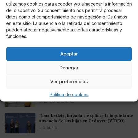
utilizamos cookies para acceder y/o almacenar la información
Fortnite regresa para iOS en la Unión
Europea
del dispositivo. Su consentimiento nos permitirá procesar
datos como el comportamiento de navegación o IDs únicos
en este sitio. La ausencia o la retirada del consentimiento
pueden afectar negativamente a ciertas características y
funciones.
Te puede interesar
Aceptar
Bilbao celebra el Bazter Fest en noviembre
Denegar
Sonia Alfonso Sánchez
Ver preferencias
Mujeres en las sociedades científicas, una
Política de cookies
evolución positiva
Sonia Alfonso Sánchez
Doña Letizia, forzada a explicar la inquietante
ausencia de sus hijas en Cadavéu (VÍDEO)
J. C. RUBIO