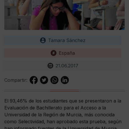
Tamara Sánchez
España
21.06.2017
Compartir:
El 93,46% de los estudiantes que se presentaron a la
Evaluación de Bachillerato para el Acceso a la
Universidad de la Región de Murcia, más conocida
como Selectividad, han aprobado esta prueba, según
han informado fuentes de la Universidad de Murcia