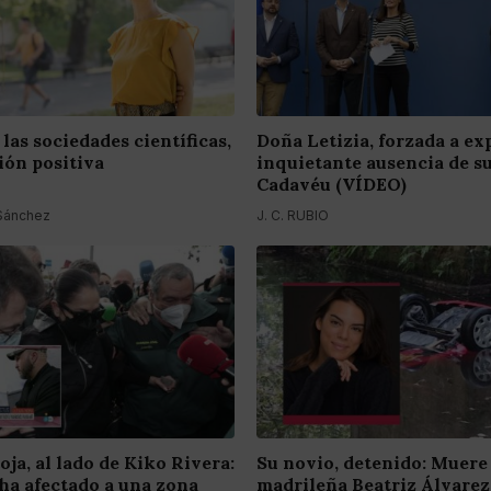
las sociedades científicas,
Doña Letizia, forzada a exp
ión positiva
inquietante ausencia de su
Cadavéu (VÍDEO)
 Sánchez
J. C. RUBIO
oja, al lado de Kiko Rivera:
Su novio, detenido: Muere 
e ha afectado a una zona
madrileña Beatriz Álvare