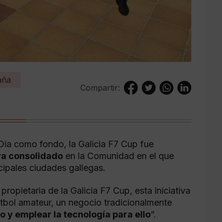
aña
Compartir:
 Oia como fondo, la Galicia F7 Cup fue
 ya consolidado
en la Comunidad en el que
cipales ciudades gallegas.
ropietaria de la Galicia F7 Cup, esta iniciativa
fútbol amateur, un negocio tradicionalmente
 y emplear la tecnología para ello
”.