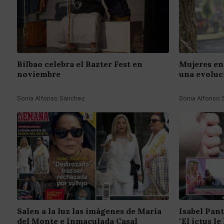
Bilbao celebra el Bazter Fest en
Mujeres en 
noviembre
una evoluc
Sonia Alfonso Sánchez
Sonia Alfonso
Salen a la luz las imágenes de María
Isabel Pant
del Monte e Inmaculada Casal
"El ictus l