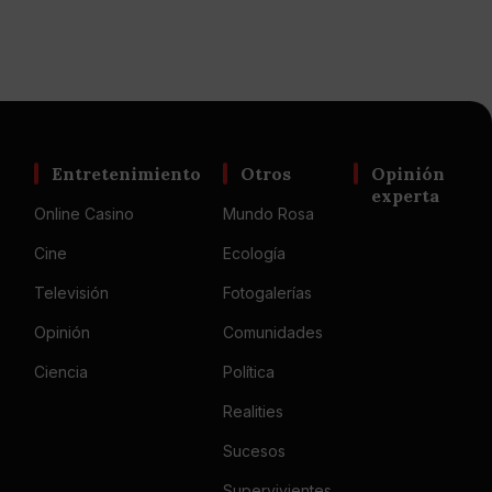
Entretenimiento
Otros
Opinión
experta
Online Casino
Mundo Rosa
Cine
Ecología
Televisión
Fotogalerías
Opinión
Comunidades
Ciencia
Política
Realities
Sucesos
Supervivientes