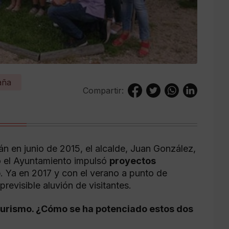
aña
Compartir:
n en junio de 2015, el alcalde, Juan González,
o el Ayuntamiento impulsó
proyectos
o
. Ya en 2017 y con el verano a punto de
revisible aluvión de visitantes.
 turismo. ¿Cómo se ha potenciado estos dos