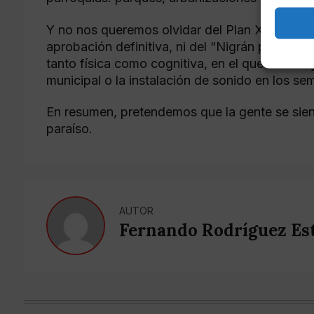
Y no nos queremos olvidar del Plan Xeral, pu
aprobación definitiva, ni del “Nigrán para tod
tanto física como cognitiva, en el que se inclu
municipal o la instalación de sonido en los se
En resumen, pretendemos que la gente se sien
paraíso.
AUTOR
Fernando Rodríguez Es