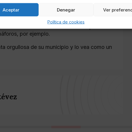
Aceptar
Denegar
Ver preferen
esto que seguimos peleando por conseguir su
os”, un proyecto de accesibilidad universal
Política de cookies
yen las obras recién finalizadas en el pabellón
máforos, por ejemplo.
ta orgullosa de su municipio y lo vea como un
tévez