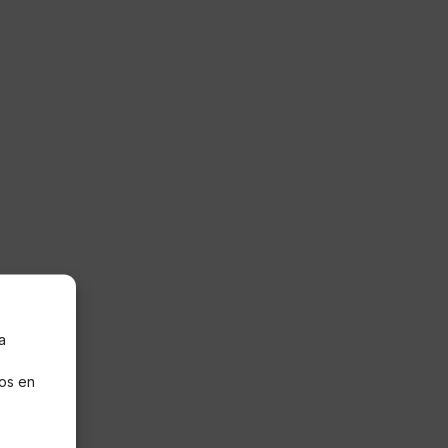
a
s
os en