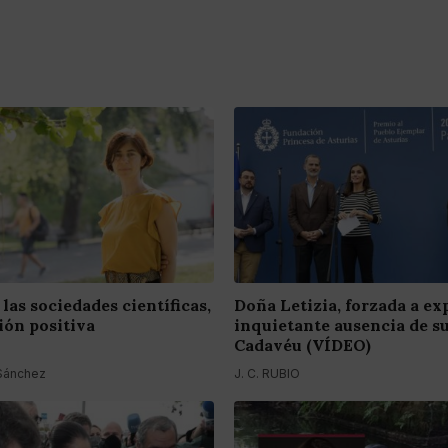
las sociedades científicas,
Doña Letizia, forzada a exp
ión positiva
inquietante ausencia de su
Cadavéu (VÍDEO)
 Sánchez
J. C. RUBIO