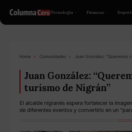
Tecnología
Finanzas
Deport
Home
Comunidades
Juan González: “Queremos cre
Juan González: “Queremo
turismo de Nigrán”
El alcalde nigranés espera fortalecer la image
de diferentes eventos y convertirlo en un “para