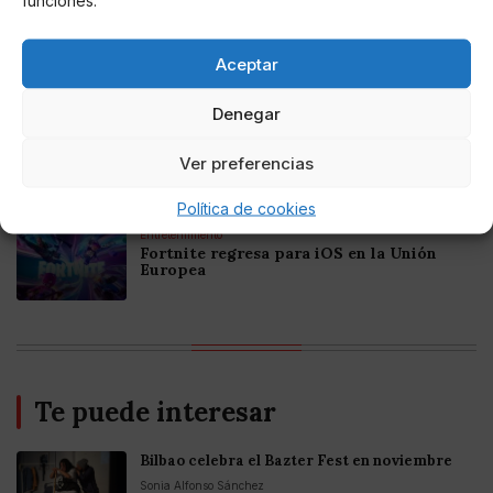
funciones.
Online Casino
Mejores Casinos Online con Bitcoin y
Aceptar
Criptomonedas en Argentina 2025
Denegar
Online Casino
Mejores casinos online con
Ver preferencias
criptomonedas y Bitcoin en México 2025
Política de cookies
Entretenimiento
Fortnite regresa para iOS en la Unión
Europea
Te puede interesar
Bilbao celebra el Bazter Fest en noviembre
Sonia Alfonso Sánchez