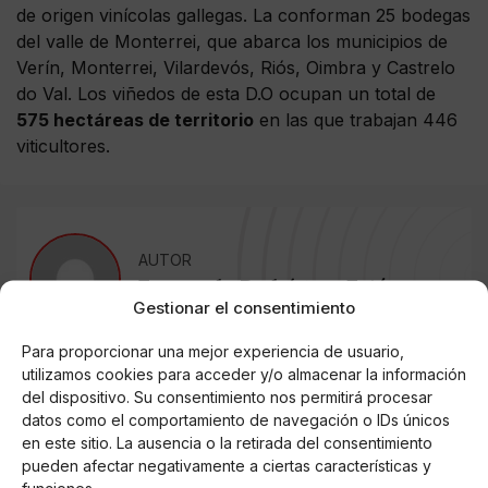
de origen vinícolas gallegas. La conforman 25 bodegas
del valle de Monterrei, que abarca los municipios de
Verín, Monterrei, Vilardevós, Riós, Oimbra y Castrelo
do Val. Los viñedos de esta D.O ocupan un total de
575 hectáreas de territorio
en las que trabajan 446
viticultores.
AUTOR
Fernando Rodríguez Estévez
Gestionar el consentimiento
Para proporcionar una mejor experiencia de usuario,
utilizamos cookies para acceder y/o almacenar la información
Noticias relacionadas
del dispositivo. Su consentimiento nos permitirá procesar
datos como el comportamiento de navegación o IDs únicos
Online Casino
en este sitio. La ausencia o la retirada del consentimiento
Mejores Cripto Casinos Online en
Colombia 2025: Bitcoin Casinos
pueden afectar negativamente a ciertas características y