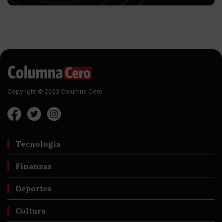
Copyright © 2023 Columna Cero
Tecnología
Finanzas
Deportes
Cultura