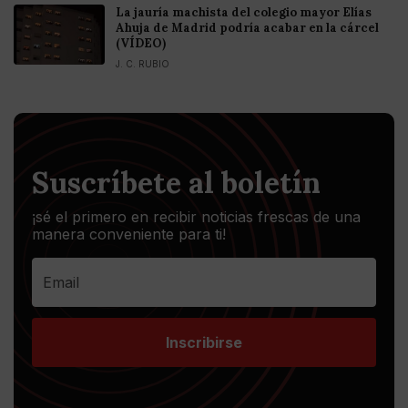
La jauría machista del colegio mayor Elías
Ahuja de Madrid podría acabar en la cárcel
(VÍDEO)
J. C. RUBIO
Suscríbete al boletín
¡sé el primero en recibir noticias frescas de una
manera conveniente para ti!
Inscribirse