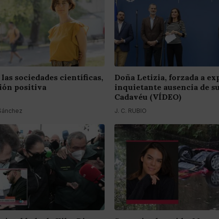
las sociedades científicas,
Doña Letizia, forzada a exp
ión positiva
inquietante ausencia de su
Cadavéu (VÍDEO)
 Sánchez
J. C. RUBIO