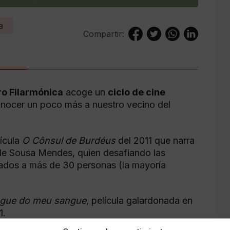
a
Compartir:
ro Filarmónica
acoge un
ciclo de cine
nocer un poco más a nuestro vecino del
lícula
O Cônsul de Burdéus
del 2011 que narra
s de Sousa Mendes, quien desafiando las
sados a más de 30 personas (la mayoría
gue do meu sangue
, película galardonada en
1.