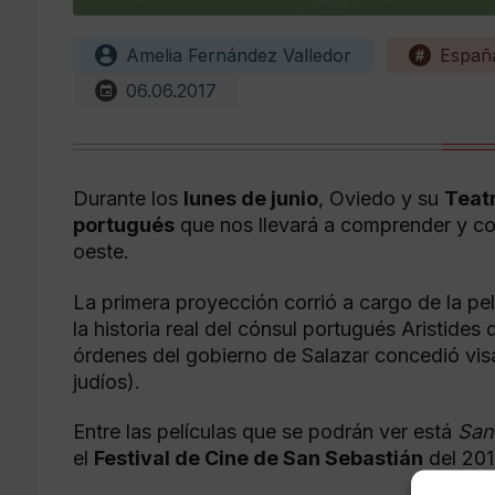
Amelia Fernández Valledor
Españ
06.06.2017
Durante los
lunes de junio
, Oviedo y su
Teat
portugués
que nos llevará a comprender y co
oeste.
La primera proyección corrió a cargo de la pe
la historia real del cónsul portugués Aristide
órdenes del gobierno de Salazar concedió vi
judíos).
Entre las películas que se podrán ver está
San
el
Festival de Cine de San Sebastián
del 201