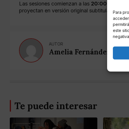
Las sesiones comienzan a las
20:00
, la
entra
proyectan en versión original subtitulada.
Para pro
acceder 
permitir
este sit
negativa
AUTOR
Amelia Fernández Vall
Te puede interesar