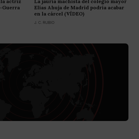
la actriz
La jauría machista del colegio mayor
z-Guerra
Elías Ahuja de Madrid podría acabar
en la cárcel (VÍDEO)
J. C. RUBIO