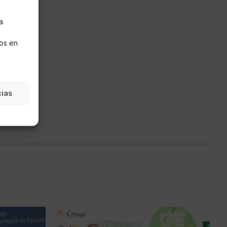
a
s
os en
cias