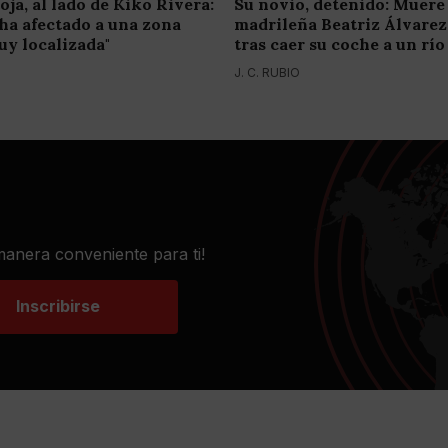
oja, al lado de Kiko Rivera:
Su novio, detenido: Muere 
e ha afectado a una zona
madrileña Beatriz Álvare
y localizada"
tras caer su coche a un río
J. C. RUBIO
 manera conveniente para ti!
Inscribirse