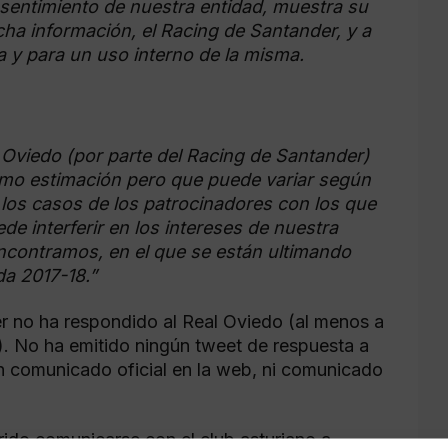
nsentimiento de nuestra entidad, muestra su
cha información, el Racing de Santander, y a
a y para un uso interno de la misma.
l Oviedo (por parte del Racing de Santander)
como estimación pero que puede variar según
los casos de los patrocinadores con los que
 interferir en los intereses de nuestra
ncontramos, en el que se están ultimando
da 2017-18.”
r no ha respondido al Real Oviedo (al menos a
o). No ha emitido ningún tweet de respuesta a
gún comunicado oficial en la web, ni comunicado
rido comunicarse con el club asturiano a