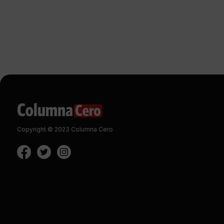
Copyright © 2023 Columna Cero