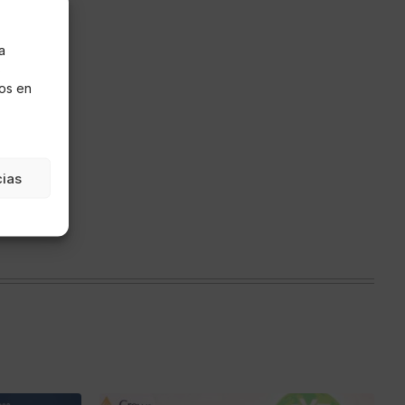
a
s
os en
cias