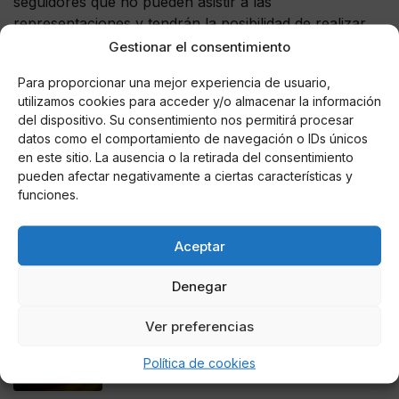
seguidores que no pueden asistir a las
representaciones y tendrán la posibilidad de realizar
preguntas a los magos. Otras actividades serán la
Gestionar el consentimiento
magia en la calle, el caleidoscopio de ilusión, los
Para proporcionar una mejor experiencia de usuario,
encontronazos mágicos, las clases de magia, o el
utilizamos cookies para acceder y/o almacenar la información
carterismo en la calle.
del dispositivo. Su consentimiento nos permitirá procesar
datos como el comportamiento de navegación o IDs únicos
en este sitio. La ausencia o la retirada del consentimiento
pueden afectar negativamente a ciertas características y
funciones.
AUTOR
Iván Leal Ramos
Aceptar
Denegar
Noticias relacionadas
Ver preferencias
Online Casino
Mejores Cripto Casinos Online en
Política de cookies
Colombia 2025: Bitcoin Casinos